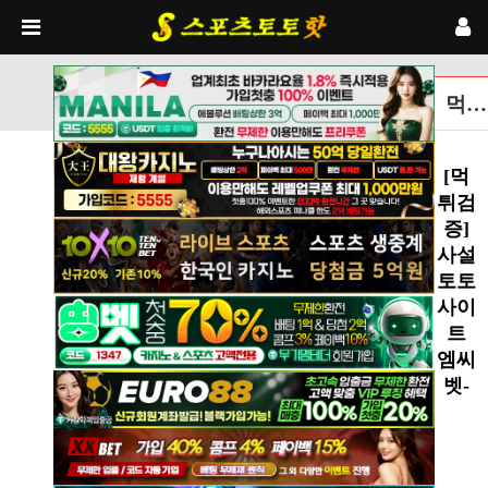
먹튀검증토토사이트 글보기
[먹
튀검
증]
사설
토토
사이
트
엠씨
벳-