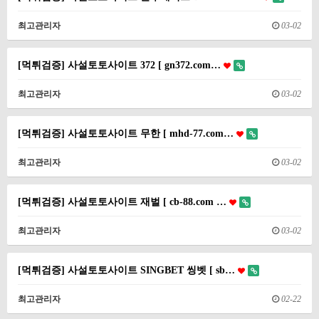
최고관리자
03-02
[먹튀검증] 사설토토사이트 372 [ gn372.com…
최고관리자
03-02
[먹튀검증] 사설토토사이트 무한 [ mhd-77.com…
최고관리자
03-02
[먹튀검증] 사설토토사이트 재벌 [ cb-88.com …
최고관리자
03-02
[먹튀검증] 사설토토사이트 SINGBET 씽벳 [ sb…
최고관리자
02-22