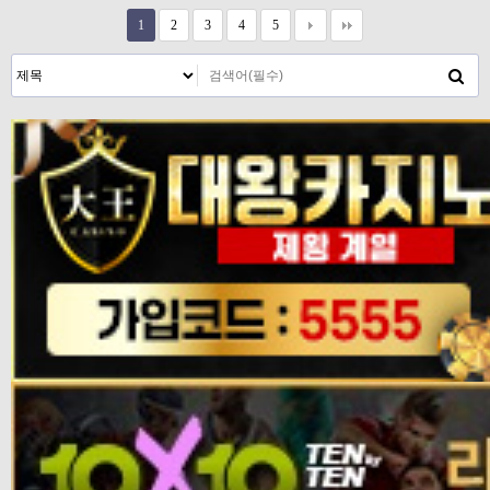
1
2
3
4
5