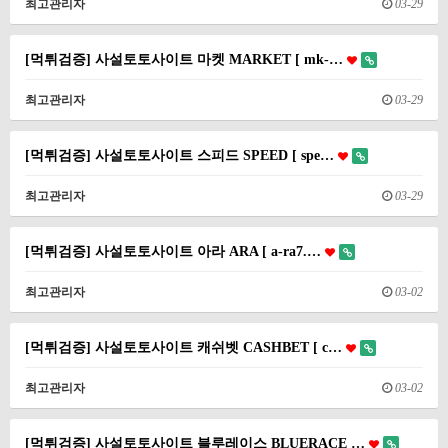
최고관리자
03-29
[먹튀검증] 사설토토사이트 마켓 MARKET [ mk-…
최고관리자
03-29
[먹튀검증] 사설토토사이트 스피드 SPEED [ spe…
최고관리자
03-29
[먹튀검증] 사설토토사이트 아라 ARA [ a-ra7.…
최고관리자
03-02
[먹튀검증] 사설토토사이트 캐쉬벳 CASHBET [ c…
최고관리자
03-02
[먹튀검증] 사설토토사이트 블루레이스 BLUERACE …