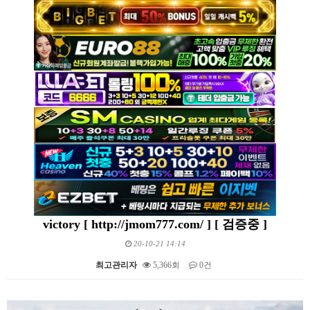
victory [ http://jmom777.com/ ] [ 검증중 ]
20-10-21 14:14
최고관리자
5,366회
0건
본문