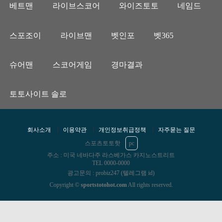
베트맨
라이브스코어
와이즈토토
네임드
스포조이
라이브맨
벳인포
벳365
슈어맨
스코어게임
경마결과
토토사이트 솔로
회사소개
이용약관
개인정보취급정책
자주묻는 질문
스포츠토토핫
pc
주소 : 미국 네바다주 라스베가스 카지노스트리트
TEL 0000-0000
광고문의 : probiz247 (텔레그램 id)
Copyright ©
sportstotohot.com
All rights reserved.