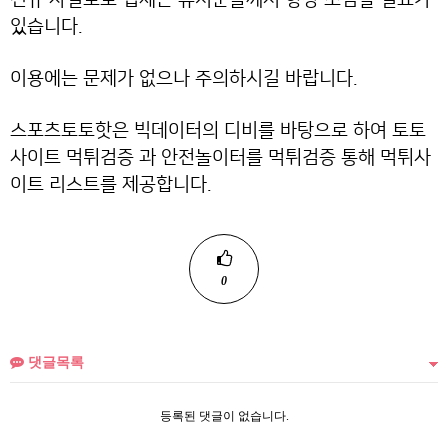
있습니다.
이용에는 문제가 없으나 주의하시길 바랍니다.
스포츠토토핫은 빅데이터의 디비를 바탕으로 하여 토토
사이트 먹튀검증 과 안전놀이터를 먹튀검증 통해 먹튀사
이트 리스트를 제공합니다.
0
댓글목록
등록된 댓글이 없습니다.