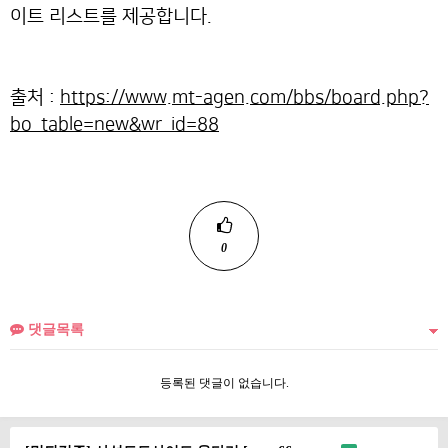
이트 리스트를 제공합니다.
출처 :
https://www.mt-agen.com/bbs/board.php?
bo_table=new&wr_id=88
0
댓글목록
등록된 댓글이 없습니다.