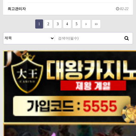
최고관리자
02-22
1
2
3
4
5