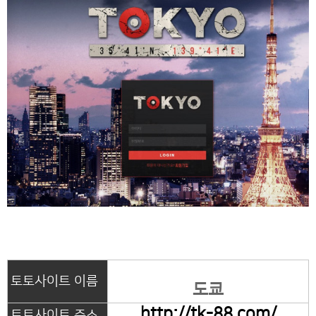
토토사이트 이름
도쿄
http://tk-88.com/
토토사이트 주소