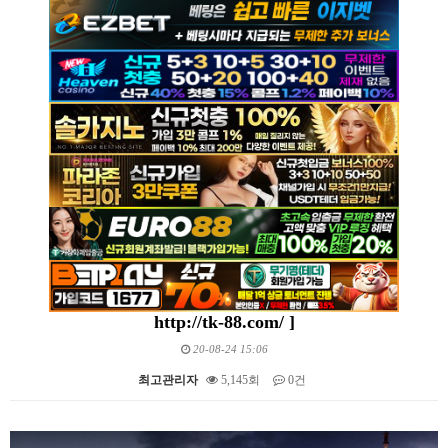
http://tk-88.com/ ]
20-08-24 15:06
최고관리자
5,145회
0건
본문