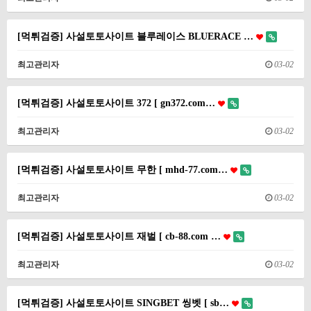
[먹튀검증] 사설토토사이트 블루레이스 BLUERACE …
최고관리자
03-02
[먹튀검증] 사설토토사이트 372 [ gn372.com…
최고관리자
03-02
[먹튀검증] 사설토토사이트 무한 [ mhd-77.com…
최고관리자
03-02
[먹튀검증] 사설토토사이트 재벌 [ cb-88.com …
최고관리자
03-02
[먹튀검증] 사설토토사이트 SINGBET 씽벳 [ sb…