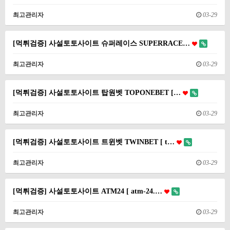
최고관리자
03-29
[먹튀검증] 사설토토사이트 슈퍼레이스 SUPERRACE…
최고관리자
03-29
[먹튀검증] 사설토토사이트 탑원벳 TOPONEBET […
최고관리자
03-29
[먹튀검증] 사설토토사이트 트윈벳 TWINBET [ t…
최고관리자
03-29
[먹튀검증] 사설토토사이트 ATM24 [ atm-24.…
최고관리자
03-29