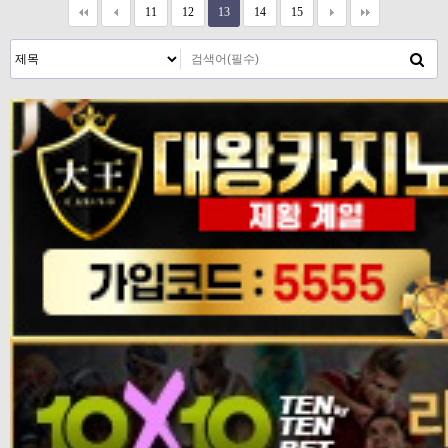
11
12
13
14
15