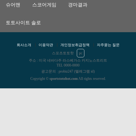
슈어맨
스코어게임
경마결과
토토사이트 솔로
회사소개
이용약관
개인정보취급정책
자주묻는 질문
스포츠토토핫
pc
주소 : 미국 네바다주 라스베가스 카지노스트리트
TEL 0000-0000
광고문의 : probiz247 (텔레그램 id)
Copyright ©
sportstotohot.com
All rights reserved.