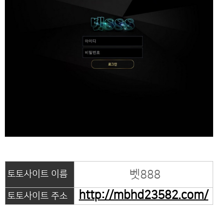
벳888
토토사이트 이름
http://mbhd23582.com/
토토사이트 주소