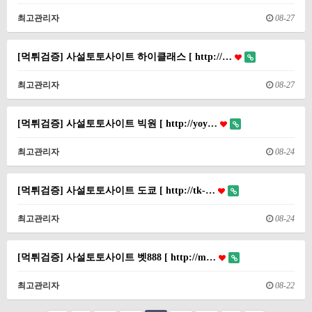
최고관리자
08-27
[먹튀검증] 사설토토사이트 하이클래스 [ http://…
최고관리자
08-27
[먹튀검증] 사설토토사이트 빅원 [ http://yoy…
최고관리자
08-24
[먹튀검증] 사설토토사이트 도쿄 [ http://tk-…
최고관리자
08-24
[먹튀검증] 사설토토사이트 벳888 [ http://m…
최고관리자
08-22