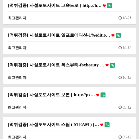
[먹튀검증] 사설토토사이트 고속도로 [ http://h…
최고관리자
10-21
[먹튀검증] 사설토토사이트 일프로에디션-1%editio…
최고관리자
10-12
[먹튀검증] 사설토토사이트 폭스뷰티-foxbeauty …
최고관리자
10-12
[먹튀검증] 사설토토사이트 보본 [ http://px…
최고관리자
09-12
[먹튀검증] 사설토토사이트 스팀 ( STEAM ) […
최고관리자
09-12