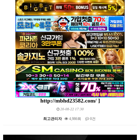
http://mbhd23582.com/ ]
20-08-22 17:30
최고관리자
4,986회
0건
본문