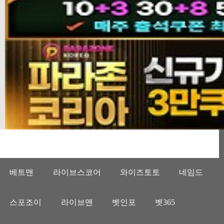
베트맨
라이브스코어
와이즈토토
네임드
스포조이
라이브맨
벳인포
벳365