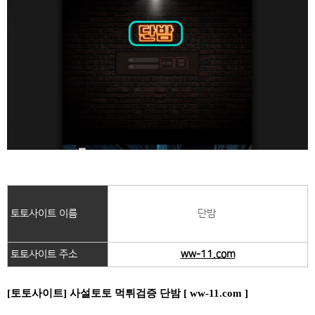
토토사이트 이름
단밤
토토사이트 주소
ww-11.com
[토토사이트] 사설토토 먹튀검증 단밤 [ ww-11.com ]