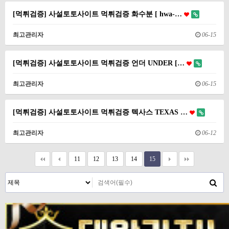
[먹튀검증] 사설토토사이트 먹튀검증 화수분 [ hwa-…
최고관리자
06-15
[먹튀검증] 사설토토사이트 먹튀검증 언더 UNDER […
최고관리자
06-15
[먹튀검증] 사설토토사이트 먹튀검증 텍사스 TEXAS …
최고관리자
06-12
11
12
13
14
15