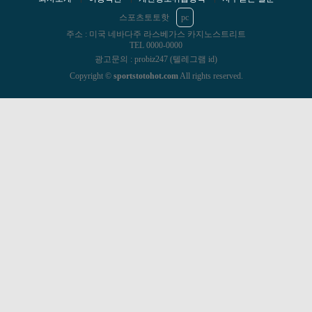
스포츠토토핫
pc
주소 : 미국 네바다주 라스베가스 카지노스트리트
TEL 0000-0000
광고문의 : probiz247 (텔레그램 id)
Copyright ©
sportstotohot.com
All rights reserved.