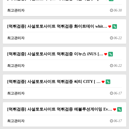
최고관리자
06-30
[먹튀검증] 사설토토사이트 먹튀검증 화이트데이 whit…
최고관리자
06-22
[먹튀검증] 사설토토사이트 먹튀검증 이누스 iNUS […
최고관리자
06-22
[먹튀검증] 사설토토사이트 먹튀검증 씨티 CITY [ …
최고관리자
06-17
[먹튀검증] 사설토토사이트 먹튀검증 에볼루션게이밍 Ev…
최고관리자
06-17