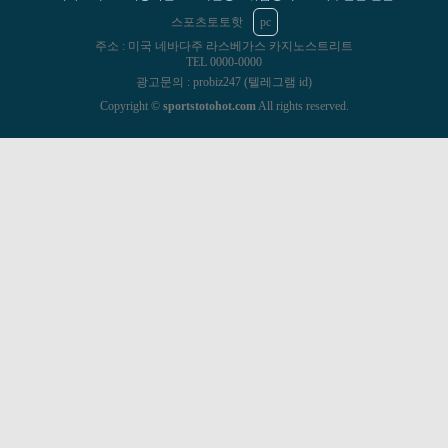
스포츠토토핫
pc
주소 : 미국 네바다주 라스베가스 카지노스트리트
TEL 0000-0000
광고문의 : probiz247 (텔레그램 id)
Copyright ©
sportstotohot.com
All rights reserved.