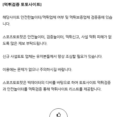
[먹튀검증 토토사이트]
해당사이트 안전한놀이터/먹튀업체 여부 및 먹튀보증업체 검증중에 있습
니다.
스포츠토토핫은 안전놀이터, 검증놀이터, 먹튀신고, 사설 먹튀 피해가 없
도록 많은 제보 부탁드립니다.
신규 사설토토 업체는 유저분들께서 항상 조심할 필요가 있습니다.
이용에는 문제가 없으나 주의하시길 바랍니다.
스포츠토토핫은 빅데이터의 디비를 바탕으로 하여 토토사이트 먹튀검증
과 안전놀이터를 먹튀검증 통해 먹튀사이트 리스트를 제공합니다.