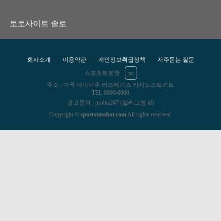
토토사이트 솔로
회사소개
이용약관
개인정보취급정책
자주묻는 질문
스포츠토토핫
pc
주소 : 미국 네바다주 라스베가스 카지노스트리트
TEL 0000-0000
광고문의 : probiz247 (텔레그램 id)
Copyright ©
sportstotohot.com
All rights reserved.