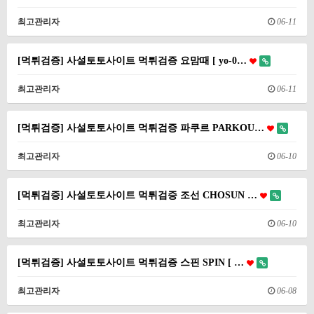
최고관리자
06-11
[먹튀검증] 사설토토사이트 먹튀검증 요맘때 [ yo-0…
최고관리자
06-11
[먹튀검증] 사설토토사이트 먹튀검증 파쿠르 PARKOU…
최고관리자
06-10
[먹튀검증] 사설토토사이트 먹튀검증 조선 CHOSUN …
최고관리자
06-10
[먹튀검증] 사설토토사이트 먹튀검증 스핀 SPIN [ …
최고관리자
06-08