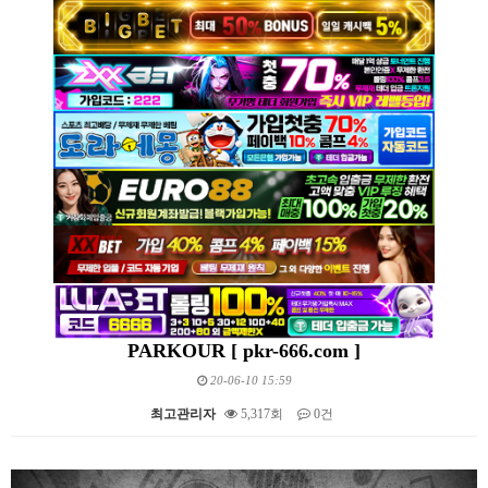
PARKOUR [ pkr-666.com ]
20-06-10 15:59
최고관리자
5,317회
0건
본문