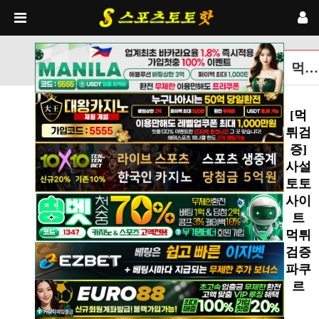
먹튀검증토토사이트 글보기
[먹
튀검
증]
사설
토토
사이
트
먹튀
검증
파쿠
르