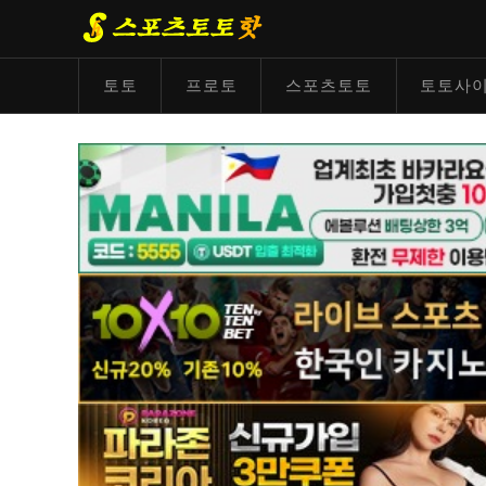
토토
프로토
스포츠토토
토토사