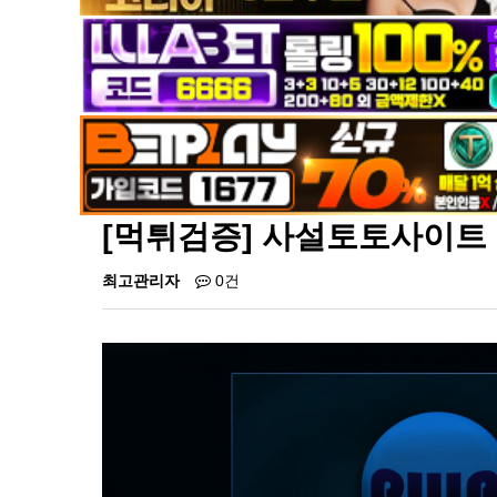
[먹튀검증] 사설토토사이트 먹튀
최고관리자
0건