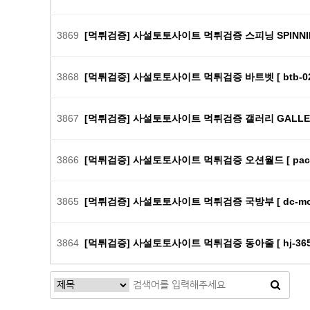
3869
[먹튀검증] 사설토토사이트 먹튀검증 스피닝 SPINNING [
3868
[먹튀검증] 사설토토사이트 먹튀검증 바트벳 [ btb-02
3867
[먹튀검증] 사설토토사이트 먹튀검증 갤러리 GALLERY [
3866
[먹튀검증] 사설토토사이트 먹튀검증 오션월드 [ pacific
3865
[먹튀검증] 사설토토사이트 먹튀검증 국방부 [ dc-mo.
3864
[먹튀검증] 사설토토사이트 먹튀검증 동아줄 [ hj-365.