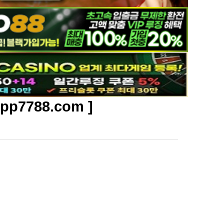
7788.com ]