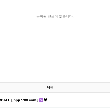
등록된 댓글이 없습니다.
제목
L [ ppp7788.com ]