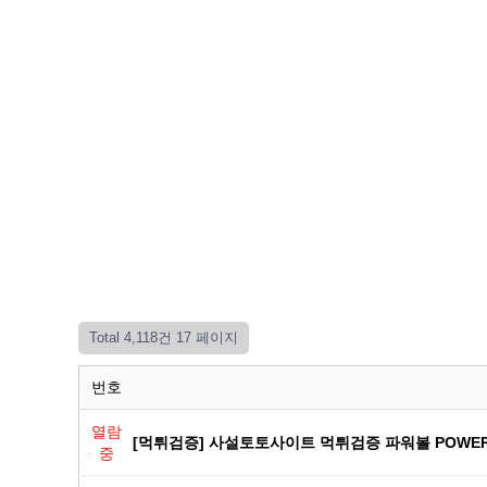
Total 4,118건
17 페이지
번호
열람
[먹튀검증] 사설토토사이트 먹튀검증 파워볼 POWERBAL
중