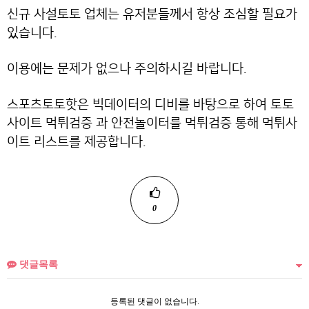
신규 사설토토 업체는 유저분들께서 항상 조심할 필요가
있습니다.
이용에는 문제가 없으나 주의하시길 바랍니다.
스포츠토토핫은 빅데이터의 디비를 바탕으로 하여 토토
사이트 먹튀검증 과 안전놀이터를 먹튀검증 통해 먹튀사
이트 리스트를 제공합니다.
0
댓글목록
등록된 댓글이 없습니다.