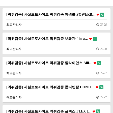
[먹튀검증] 사설토토사이트 먹튀검증 파워볼 POWERB…
최고관리자
05-28
[먹튀검증] 사설토토사이트 먹튀검증 보좌관 [ in-a…
최고관리자
05-28
[먹튀검증] 사설토토사이트 먹튀검증 알라이안스 Alli…
최고관리자
05-27
[먹튀검증] 사설토토사이트 먹튀검증 콘티넨탈 CONTI…
최고관리자
05-27
[먹튀검증] 사설토토사이트 먹튀검증 플랙스 FLEX […