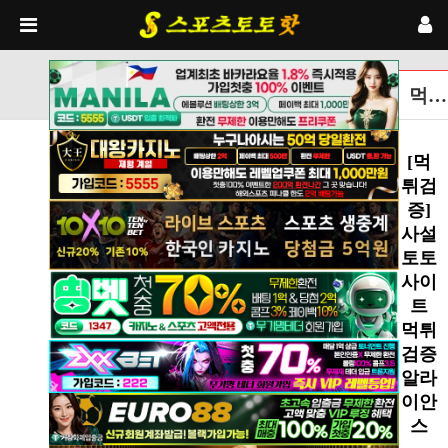
먹튀검증토토사이트 글보기
[먹
튀검
증]
사설
토토
사이
트
먹튀
검증
알라
이안
스