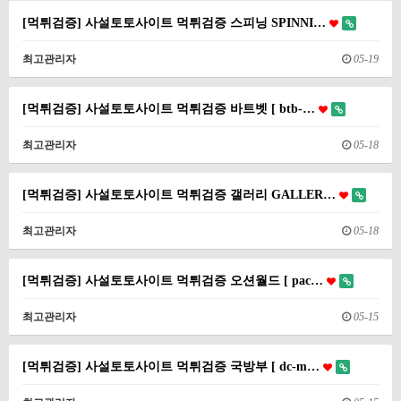
[먹튀검증] 사설토토사이트 먹튀검증 스피닝 SPINNI…
최고관리자
05-19
[먹튀검증] 사설토토사이트 먹튀검증 바트벳 [ btb-…
최고관리자
05-18
[먹튀검증] 사설토토사이트 먹튀검증 갤러리 GALLER…
최고관리자
05-18
[먹튀검증] 사설토토사이트 먹튀검증 오션월드 [ pac…
최고관리자
05-15
[먹튀검증] 사설토토사이트 먹튀검증 국방부 [ dc-m…