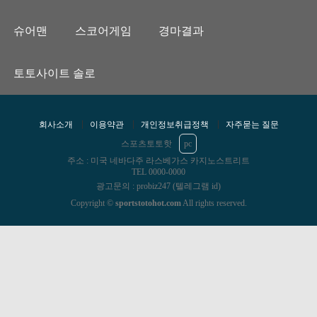
슈어맨
스코어게임
경마결과
토토사이트 솔로
회사소개
이용약관
개인정보취급정책
자주묻는 질문
스포츠토토핫
pc
주소 : 미국 네바다주 라스베가스 카지노스트리트
TEL 0000-0000
광고문의 : probiz247 (텔레그램 id)
Copyright ©
sportstotohot.com
All rights reserved.