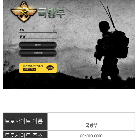
토토사이트 이름
국방부
토토사이트 주소
dc-mo.com