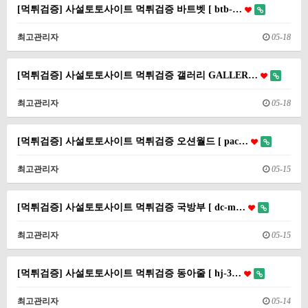
[먹튀검증] 사설토토사이트 먹튀검증 바트벳 [ btb-…
최고관리자
05-18
[먹튀검증] 사설토토사이트 먹튀검증 갤러리 GALLER…
최고관리자
05-18
[먹튀검증] 사설토토사이트 먹튀검증 오션월드 [ pac…
최고관리자
05-15
[먹튀검증] 사설토토사이트 먹튀검증 국방부 [ dc-m…
최고관리자
05-15
[먹튀검증] 사설토토사이트 먹튀검증 동아줄 [ hj-3…
최고관리자
05-14