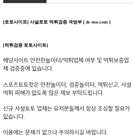
[토토사이트] 사설토토 먹튀검증 국방부 [ dc-mo.com ]
[먹튀검증 토토사이트]
해당사이트 안전한놀이터/먹튀업체 여부 및 먹튀보증업
체 검증중에 있습니다.
스포츠토토핫은 안전놀이터, 검증놀이터, 먹튀신고, 사설
먹튀 피해가 없도록 많은 제보 부탁드립니다.
신규 사설토토 업체는 유저분들께서 항상 조심할 필요가
있습니다.
이용에는 문제가 없으나 주의하시길 바랍니다.