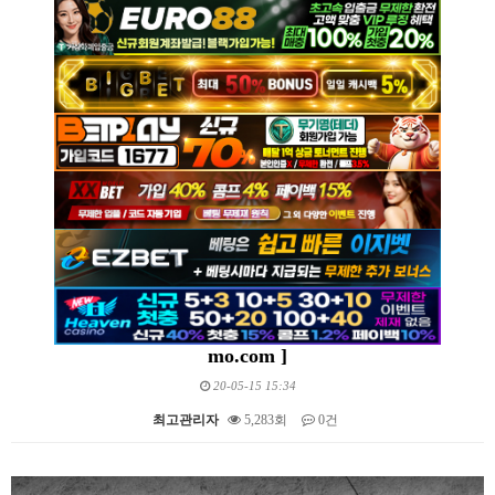
mo.com ]
20-05-15 15:34
최고관리자
5,283회
0건
본문