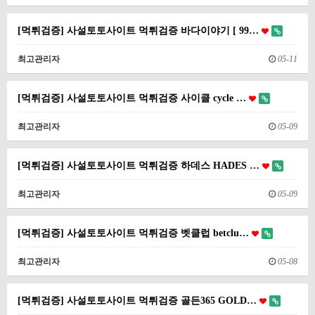
[먹튀검증] 사설토토사이트 먹튀검증 바다이야기 [ 99…
최고관리자
05-11
[먹튀검증] 사설토토사이트 먹튀검증 사이클 cycle …
최고관리자
05-09
[먹튀검증] 사설토토사이트 먹튀검증 하데스 HADES …
최고관리자
05-09
[먹튀검증] 사설토토사이트 먹튀검증 벳클럽 betclu…
최고관리자
05-08
[먹튀검증] 사설토토사이트 먹튀검증 골든365 GOLD…