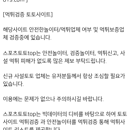
[먹튀검증 토토사이트]
해당사이트 안전한놀이터/먹튀업체 여부 및 먹튀보증업
체 검증중에 있습니다.
스포츠토토top는 안전놀이터, 검증놀이터, 먹튀신고, 사
설 먹튀 피해가 없도록 많은 제보 부탁드립니다.
신규 사설토토 업체는 유저분들께서 항상 조심할 필요가
있습니다.
이용에는 문제가 없으나 주의하시길 바랍니다.
스포츠토토top는 빅데이터의 디비를 바탕으로 하여 토토
사이트 먹튀검증 과 안전놀이터를 먹튀검증 통해 먹튀사
이트 리스트를 제공합니다.