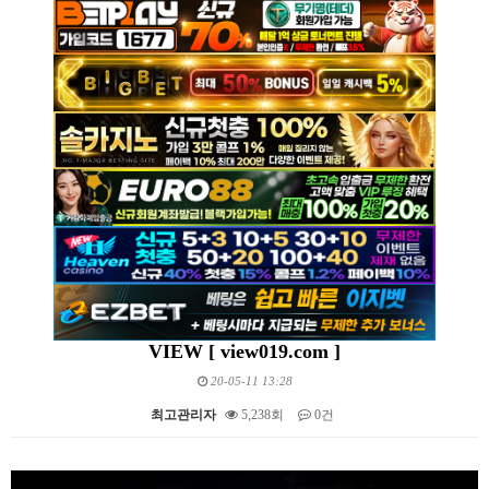
VIEW [ view019.com ]
20-05-11 13:28
최고관리자
5,238회
0건
본문