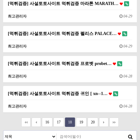
[먹튀검증] 사설토토사이트 먹튀검증 마라톤 MARATH…
최고관리자
04-29
[먹튀검증] 사설토토사이트 먹튀검증 펠리스 PALACE…
최고관리자
04-29
[먹튀검증] 사설토토사이트 먹튀검증 프로벳 probet…
최고관리자
04-28
[먹튀검증] 사설토토사이트 먹튀검증 귀인 [ xn--1…
최고관리자
04-28
16
17
18
19
20