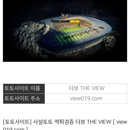
토토사이트 이름
더뷰 THE VIEW
토토사이트 주소
view019.com
[토토사이트] 사설토토 먹튀검증 더뷰 THE VIEW [ view
019.com ]