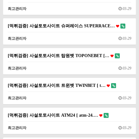
최고관리자
03-29
[먹튀검증] 사설토토사이트 슈퍼레이스 SUPERRACE…
최고관리자
03-29
[먹튀검증] 사설토토사이트 탑원벳 TOPONEBET […
최고관리자
03-29
[먹튀검증] 사설토토사이트 트윈벳 TWINBET [ t…
최고관리자
03-29
[먹튀검증] 사설토토사이트 ATM24 [ atm-24.…
최고관리자
03-29