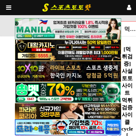
먹튀검증토토사이트 글보기
[먹
튀검
증]
사설
토토
사이
트
먹튀
검증
사이
클
cycle
[