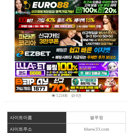
5,224회
0건
본문
사이트이름
블루윙
사이트주소
bluew33.com