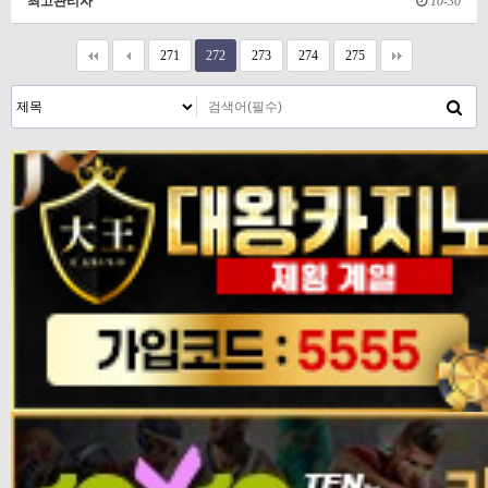
최고관리자
10-30
271
272
273
274
275