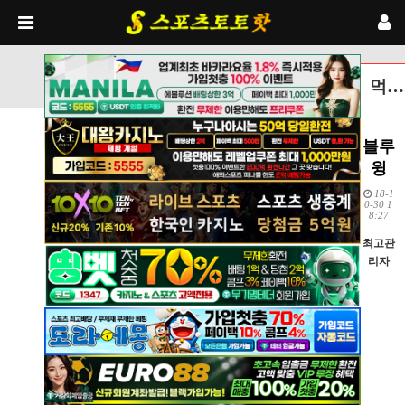
먹튀검증토토사이트 글보기
블루
윙
18-1
0-30 1
8:27
최고관
리자