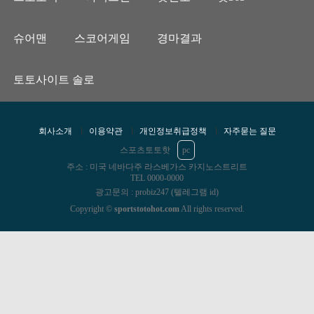
슈어맨
스코어게임
경마결과
토토사이트 솔로
회사소개
이용약관
개인정보취급정책
자주묻는 질문
스포츠토토핫
pc
주소 : 미국 네바다주 라스베가스 카지노스트리트
TEL 0000-0000
광고문의 : probiz247 (텔레그램 id)
Copyright ©
sportstotohot.com
All rights reserved.