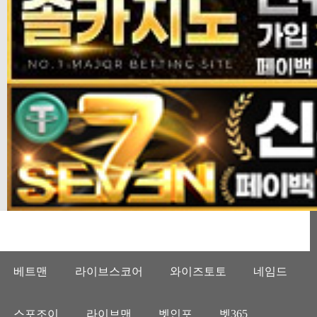
베트맨
라이브스코어
와이즈토토
네임드
스포조이
라이브맨
벳인포
벳365