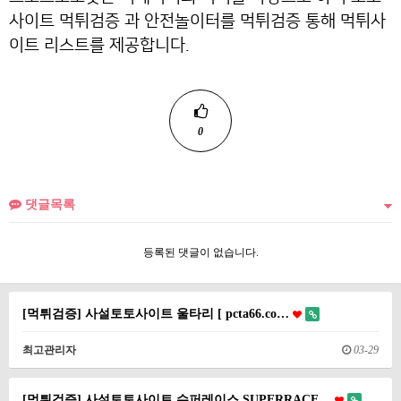
사이트 먹튀검증 과 안전놀이터를 먹튀검증 통해 먹튀사
이트 리스트를 제공합니다.
0
댓글목록
등록된 댓글이 없습니다.
[먹튀검증] 사설토토사이트 울타리 [ pcta66.co…
최고관리자
03-29
[먹튀검증] 사설토토사이트 슈퍼레이스 SUPERRACE…