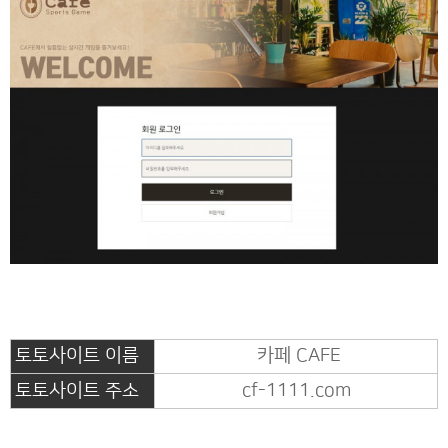
토토사이트 이름
카페 CAFE
토토사이트 주소
cf-1111.com