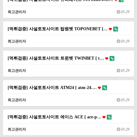
최고관리자
03-29
[먹튀검증] 사설토토사이트 탑원벳 TOPONEBET […
최고관리자
03-29
[먹튀검증] 사설토토사이트 트윈벳 TWINBET [ t…
최고관리자
03-29
[먹튀검증] 사설토토사이트 ATM24 [ atm-24.…
최고관리자
03-29
[먹튀검증] 사설토토사이트 에이스 ACE [ ace-p…
최고관리자
03-29