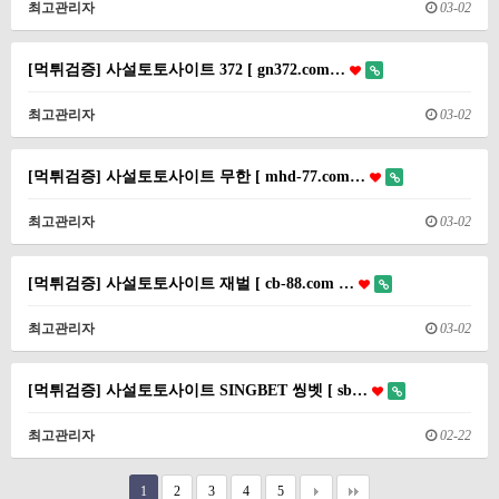
최고관리자
03-02
[먹튀검증] 사설토토사이트 372 [ gn372.com…
최고관리자
03-02
[먹튀검증] 사설토토사이트 무한 [ mhd-77.com…
최고관리자
03-02
[먹튀검증] 사설토토사이트 재벌 [ cb-88.com …
최고관리자
03-02
[먹튀검증] 사설토토사이트 SINGBET 씽벳 [ sb…
최고관리자
02-22
1
2
3
4
5