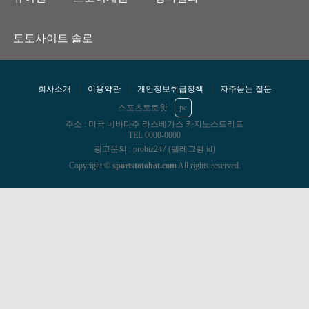
토토사이트 솔로
회사소개
이용약관
개인정보취급정책
자주묻는 질문
스포츠토토핫
pc
주소 : 미국 네바다주 라스베가스 카지노스트리트
TEL 0000-0000
광고문의 : probiz247 (텔레그램 id)
Copyright ©
sportstotohot.com
All rights reserved.