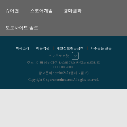
슈어맨
스코어게임
경마결과
토토사이트 솔로
회사소개
이용약관
개인정보취급정책
자주묻는 질문
스포츠토토핫
pc
주소 : 미국 네바다주 라스베가스 카지노스트리트
TEL 0000-0000
광고문의 : probiz247 (텔레그램 id)
Copyright ©
sportstotohot.com
All rights reserved.