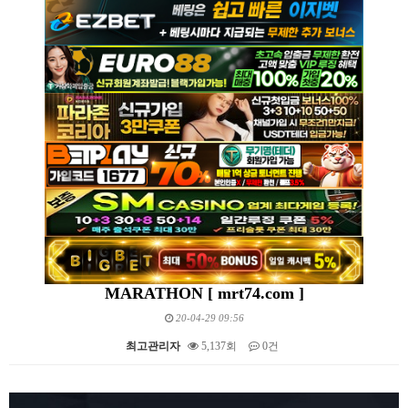
MARATHON [ mrt74.com ]
20-04-29 09:56
최고관리자
5,137회
0건
본문