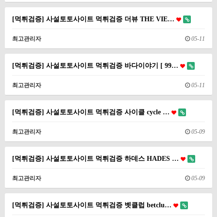
[먹튀검증] 사설토토사이트 먹튀검증 더뷰 THE VIE…
최고관리자
05-11
[먹튀검증] 사설토토사이트 먹튀검증 바다이야기 [ 99…
최고관리자
05-11
[먹튀검증] 사설토토사이트 먹튀검증 사이클 cycle …
최고관리자
05-09
[먹튀검증] 사설토토사이트 먹튀검증 하데스 HADES …
최고관리자
05-09
[먹튀검증] 사설토토사이트 먹튀검증 벳클럽 betclu…