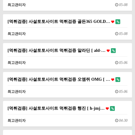
최고관리자
05-08
[먹튀검증] 사설토토사이트 먹튀검증 골든365 GOLD…
최고관리자
05-08
[먹튀검증] 사설토토사이트 먹튀검증 알라딘 [ ald-…
최고관리자
05-06
[먹튀검증] 사설토토사이트 먹튀검증 오엠쥐 OMG [ …
최고관리자
05-06
[먹튀검증] 사설토토사이트 먹튀검증 행진 [ h-jmj…
최고관리자
04-30