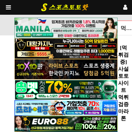
먹튀검증토토사이트 글보기
[먹
튀검
증]
사설
토토
사이
트
먹튀
검증
마라
톤