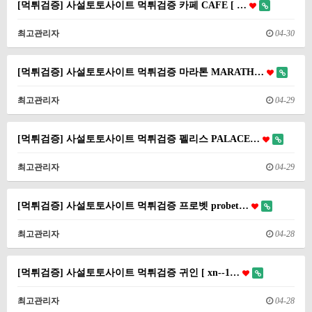
[먹튀검증] 사설토토사이트 먹튀검증 카페 CAFE [ …
최고관리자
04-30
[먹튀검증] 사설토토사이트 먹튀검증 마라톤 MARATH…
최고관리자
04-29
[먹튀검증] 사설토토사이트 먹튀검증 펠리스 PALACE…
최고관리자
04-29
[먹튀검증] 사설토토사이트 먹튀검증 프로벳 probet…
최고관리자
04-28
[먹튀검증] 사설토토사이트 먹튀검증 귀인 [ xn--1…
최고관리자
04-28