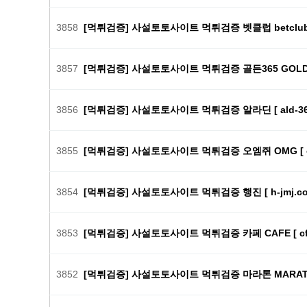
3858
[먹튀검증] 사설토토사이트 먹튀검증 벳클럽 betclub [ 
3857
[먹튀검증] 사설토토사이트 먹튀검증 골든365 GOLDEN36
3856
[먹튀검증] 사설토토사이트 먹튀검증 알라딘 [ ald-365
3855
[먹튀검증] 사설토토사이트 먹튀검증 오엠쥐 OMG [ om
3854
[먹튀검증] 사설토토사이트 먹튀검증 행진 [ h-jmj.co
3853
[먹튀검증] 사설토토사이트 먹튀검증 카페 CAFE [ cf-1
3852
[먹튀검증] 사설토토사이트 먹튀검증 마라톤 MARATHON