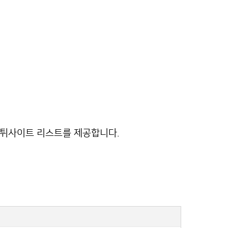
먹튀사이트 리스트를 제공합니다.