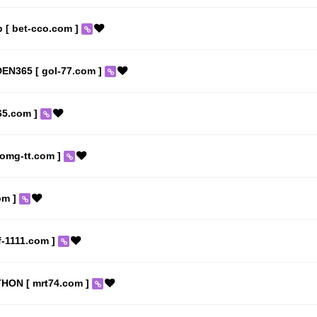
bet-cco.com ]
5 [ gol-77.com ]
.com ]
g-tt.com ]
m ]
111.com ]
 [ mrt74.com ]