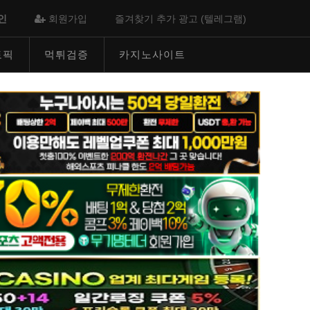
인
회원가입
즐겨찾기 추가 광고 (텔레그램)
토픽
먹튀검증
카지노사이트