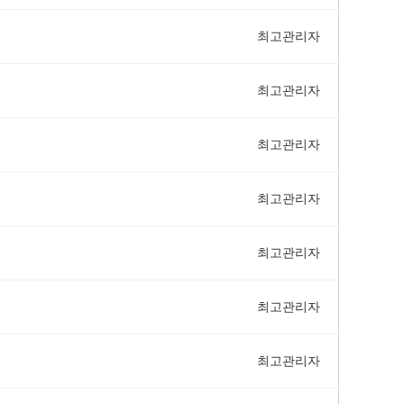
최고관리자
최고관리자
최고관리자
최고관리자
최고관리자
최고관리자
최고관리자