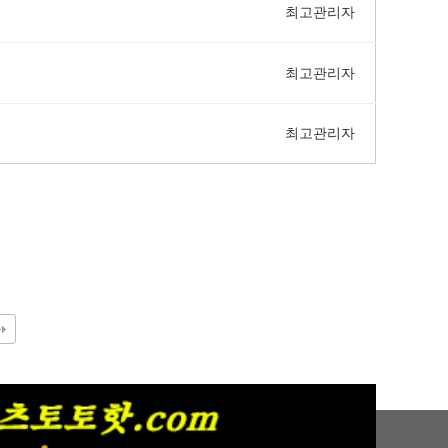
최고관리자
최고관리자
최고관리자