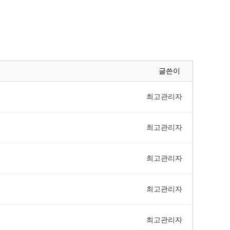
글쓴이
최고관리자
최고관리자
최고관리자
최고관리자
최고관리자