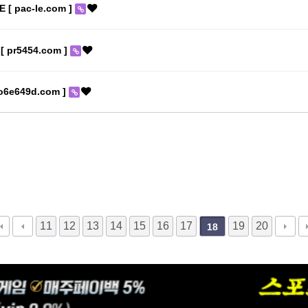
pac-le.com ]
r5454.com ]
e649d.com ]
11
12
13
14
15
16
17
19
20
18