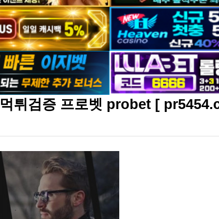
증 프로벳 probet [ pr5454.c