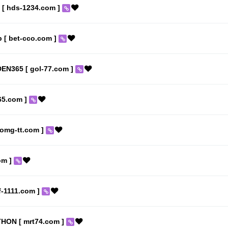
ds-1234.com ]
bet-cco.com ]
5 [ gol-77.com ]
.com ]
g-tt.com ]
m ]
111.com ]
 [ mrt74.com ]