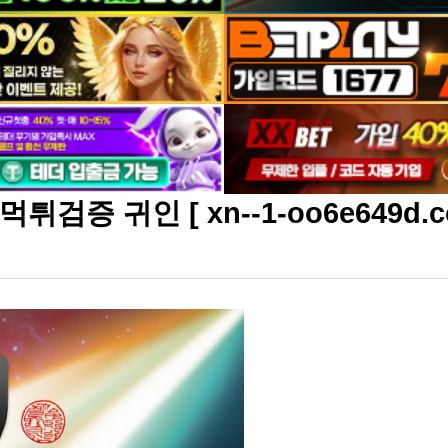
증 귀인 [ xn--1-oo6e649d.c