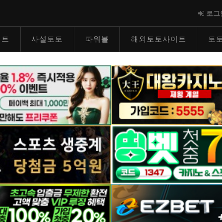
로그
이트
사설토토
파워볼
해외토토사이트
토