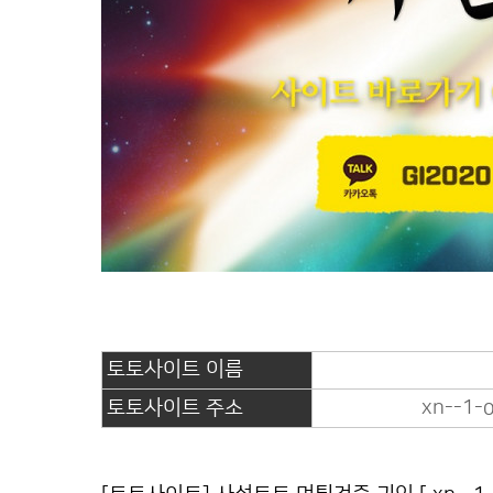
토토사이트 이름
토토사이트 주소
xn--1-