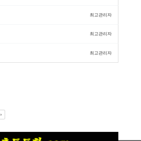
최고관리자
최고관리자
최고관리자