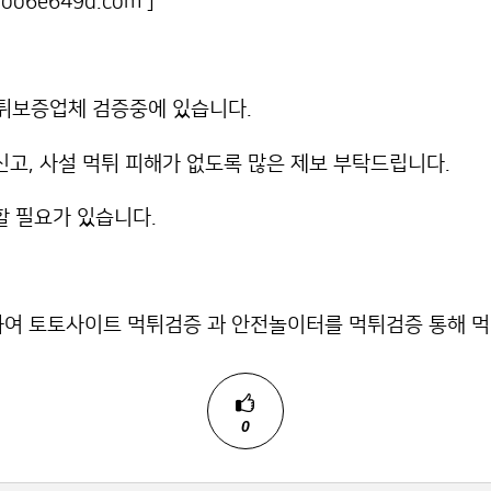
o6e649d.com ]
튀보증업체 검증중에 있습니다.
고, 사설 먹튀 피해가 없도록 많은 제보 부탁드립니다.
할 필요가 있습니다.
여 토토사이트 먹튀검증 과 안전놀이터를 먹튀검증 통해 
0