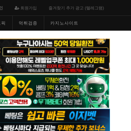
인
회원가입
즐겨찾기 추가 광고 (텔레그램)
토픽
먹튀검증
카지노사이트