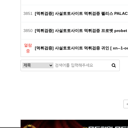
3851
[먹튀검증] 사설토토사이트 먹튀검증 펠리스 PALACE [ 
3850
[먹튀검증] 사설토토사이트 먹튀검증 프로벳 probet [ p
열람
[먹튀검증] 사설토토사이트 먹튀검증 귀인 [ xn--1-oo6
중
다음
맨끝