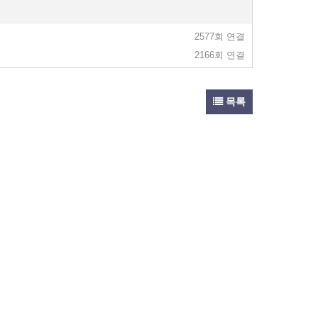
2577회 연결
2166회 연결
목록