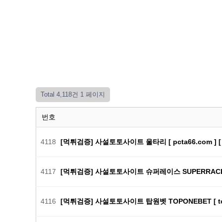
Total 4,118건
1 페이지
번호
4118
[먹튀검증] 사설토토사이트 울타리 [ pcta66.com ] 
4117
[먹튀검증] 사설토토사이트 슈퍼레이스 SUPERRACE [ n
4116
[먹튀검증] 사설토토사이트 탑원벳 TOPONEBET [ top-