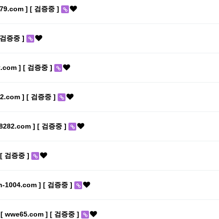
.com ] [ 검증중 ]
[ 검증중 ]
com ] [ 검증중 ]
com ] [ 검증중 ]
82.com ] [ 검증중 ]
 [ 검증중 ]
004.com ] [ 검증중 ]
we65.com ] [ 검증중 ]