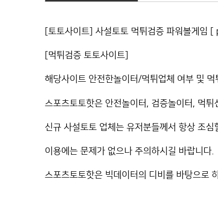
[토토사이트] 사설토토 먹튀검증 파워볼게임 [ pbal
[먹튀검증 토토사이트]
해당사이트 안전한놀이터/먹튀업체 여부 및 먹
스포츠토토핫은 안전놀이터, 검증놀이터, 먹튀신
신규 사설토토 업체는 유저분들께서 항상 조심
이용에는 문제가 없으나 주의하시길 바랍니다.
스포츠토토핫은 빅데이터의 디비를 바탕으로 하