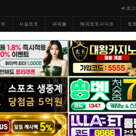
로그
이트
사설토토
파워볼
해외토토사이트
토