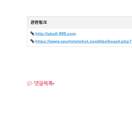
관련링크
http://pball-999.com
https://www.sportstotohot.com/bbs/board.php
댓글목록