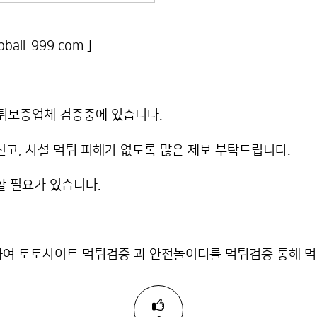
l-999.com ]
튀보증업체 검증중에 있습니다.
고, 사설 먹튀 피해가 없도록 많은 제보 부탁드립니다.
할 필요가 있습니다.
여 토토사이트 먹튀검증 과 안전놀이터를 먹튀검증 통해 