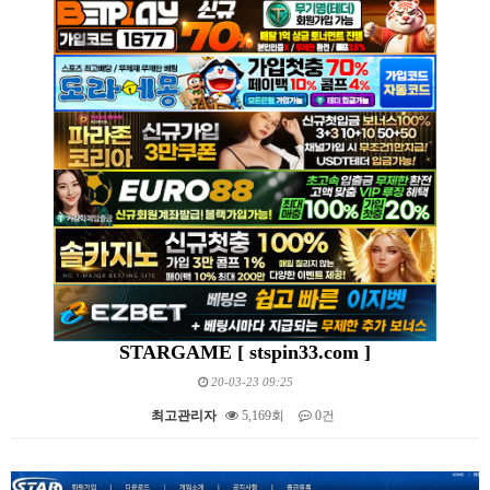
STARGAME [ stspin33.com ]
20-03-23 09:25
최고관리자
5,169회
0건
본문