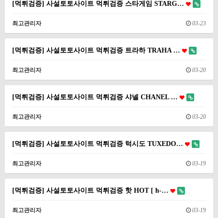
[먹튀검증] 사설토토사이트 먹튀검증 스타게임 STARG…
최고관리자
03-23
[먹튀검증] 사설토토사이트 먹튀검증 트라하 TRAHA …
최고관리자
03-20
[먹튀검증] 사설토토사이트 먹튀검증 샤넬 CHANEL …
최고관리자
03-20
[먹튀검증] 사설토토사이트 먹튀검증 턱시도 TUXEDO…
최고관리자
03-19
[먹튀검증] 사설토토사이트 먹튀검증 핫 HOT [ h-…
최고관리자
03-19