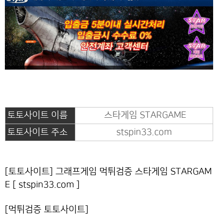
토토사이트 이름
스타게임 STARGAME
토토사이트 주소
stspin33.com
[토토사이트] 그래프게임 먹튀검증 스타게임 STARGAM
E [ stspin33.com ]
[먹튀검증 토토사이트]