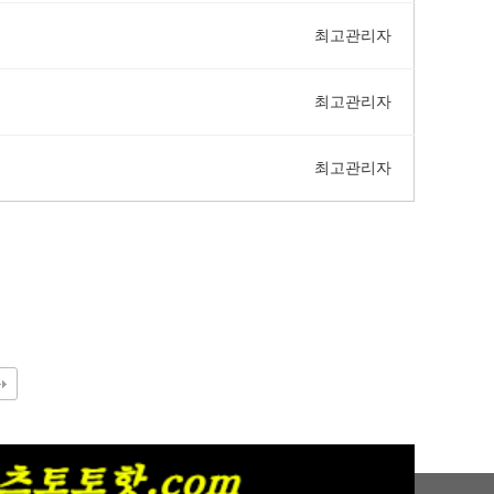
최고관리자
최고관리자
최고관리자