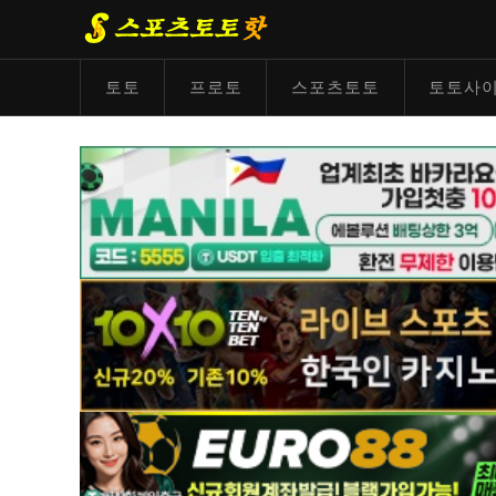
토토
프로토
스포츠토토
토토사