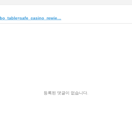
?bo_table=safe_casino_rewie…
등록된 댓글이 없습니다.