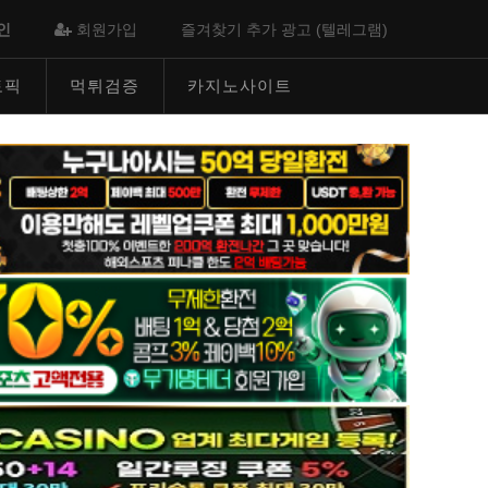
인
회원가입
즐겨찾기 추가 광고 (텔레그램)
토픽
먹튀검증
카지노사이트