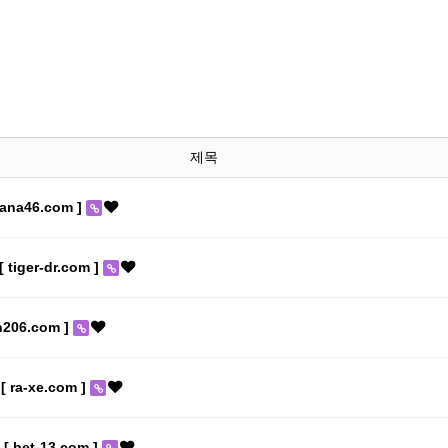
제목
a46.com ]
ger-dr.com ]
06.com ]
a-xe.com ]
et-13.com ]