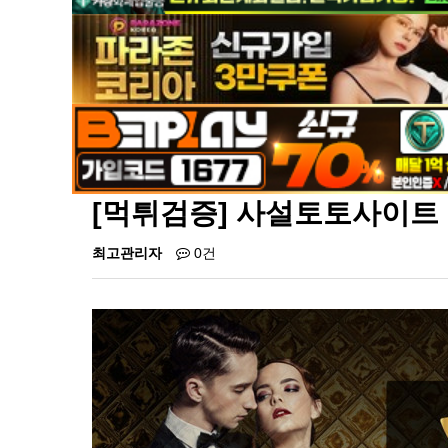
[먹튀검증] 사설토토사이트 먹튀검
최고관리자
0건