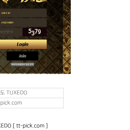
도 TUXEDO
-pick.com
[ tt-pick.com ]