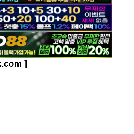
com ]