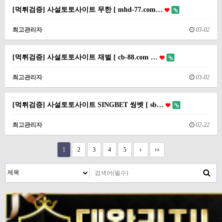
[먹튀검증] 사설토토사이트 무한 [ mhd-77.com…
최고관리자
03-02
[먹튀검증] 사설토토사이트 재벌 [ cb-88.com …
최고관리자
03-02
[먹튀검증] 사설토토사이트 SINGBET 씽벳 [ sb…
최고관리자
02-22
1
2
3
4
5