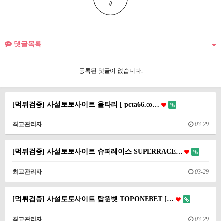
0
댓글목록
등록된 댓글이 없습니다.
[먹튀검증] 사설토토사이트 울타리 [ pcta66.co…
최고관리자
03-29
[먹튀검증] 사설토토사이트 슈퍼레이스 SUPERRACE…
최고관리자
03-29
[먹튀검증] 사설토토사이트 탑원벳 TOPONEBET […
최고관리자
03-29