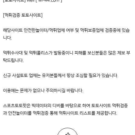
[토토사이트] well [ wl-44.com ]
[먹튀검증 토토사이트]
해당사이트 안전한놀이터/먹튀업체 여부 및 먹튀보증업체 검증중에 있습
니다.
먹튀수사대 및 먹튀폴리스가 발동중이니 피해를 보신분들은 많은 제보 부
탁드립니다.
신규 사설토토 업체는 유저분들께서 항상 조심할 필요가 있습니다.
이용에는 문제가 없으나 주의하시길 바랍니다.
스포츠토토핫은 빅데이터의 디비를 바탕으로 하여 토토사이트 먹튀검증
과 안전놀이터를 먹튀검증 통해 먹튀사이트 리스트를 제공합니다.