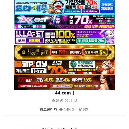
44.com ]
20-03-06 13:45
최고관리자
4,465회
0건
본문