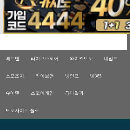
베트맨
라이브스코어
와이즈토토
네임드
스포조이
라이브맨
벳인포
벳365
슈어맨
스코어게임
경마결과
토토사이트 솔로