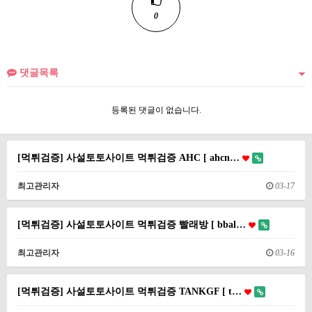
0
댓글목록
등록된 댓글이 없습니다.
[먹튀검증] 사설토토사이트 먹튀검증 AHC [ ahcn…
최고관리자
03-17
[먹튀검증] 사설토토사이트 먹튀검증 빨래방 [ bbal…
최고관리자
03-16
[먹튀검증] 사설토토사이트 먹튀검증 TANKGF [ t…