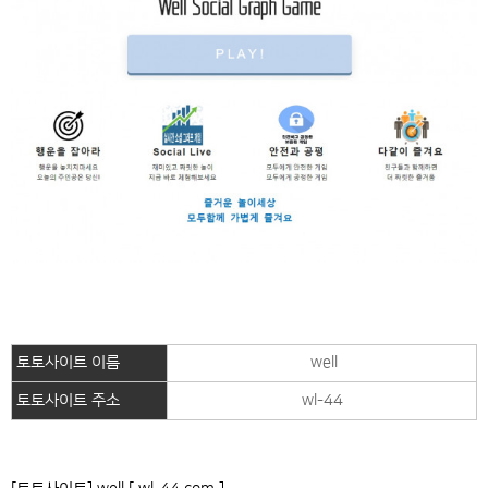
토토사이트 이름
well
토토사이트 주소
wl-44