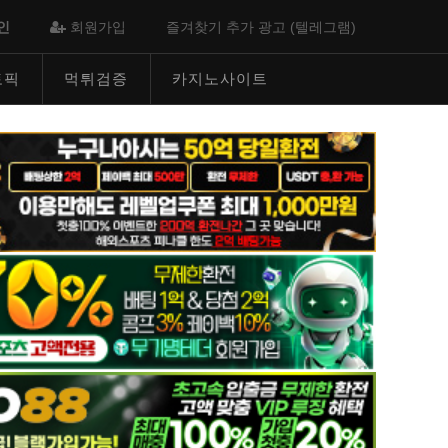
인
회원가입
즐겨찾기 추가 광고 (텔레그램)
토픽
먹튀검증
카지노사이트