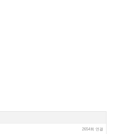
2654회 연결