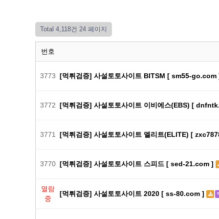
Total 4,118건
24 페이지
번호
3773
[먹튀검증] 사설토토사이트 BITSM [ sm55-go.com 
3772
[먹튀검증] 사설토토사이트 이비에스(EBS) [ dnfntk.
3771
[먹튀검증] 사설토토사이트 엘리트(ELITE) [ zxc7878
3770
[먹튀검증] 사설토토사이트 스피드 [ sed-21.com ]
열람
[먹튀검증] 사설토토사이트 2020 [ ss-80.com ]
중