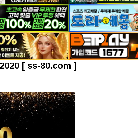
 [ ss-80.com ]