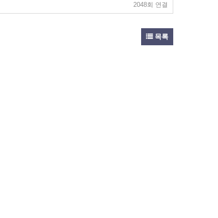
2048회 연결
목록