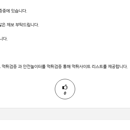
증중에 있습니다.
많은 제보 부탁드립니다.
니다.
 먹튀검증 과 안전놀이터를 먹튀검증 통해 먹튀사이트 리스트를 제공합니다.
0