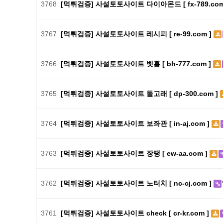
3768
[먹튀검증] 사설토토사이트 다이아몬드 [ fx-789.com
3767
[먹튀검증] 사설토토사이트 레시피 [ re-99.com ]
3766
[먹튀검증] 사설토토사이트 벳홈 [ bh-777.com ]
3765
[먹튀검증] 사설토토사이트 돌고래 [ dp-300.com ]
3764
[먹튀검증] 사설토토사이트 보좌관 [ in-aj.com ]
3763
[먹튀검증] 사설토토사이트 장땡 [ ew-aa.com ]
3762
[먹튀검증] 사설토토사이트 노터치 [ nc-cj.com ]
3761
[먹튀검증] 사설토토사이트 check [ cr-kr.com ]