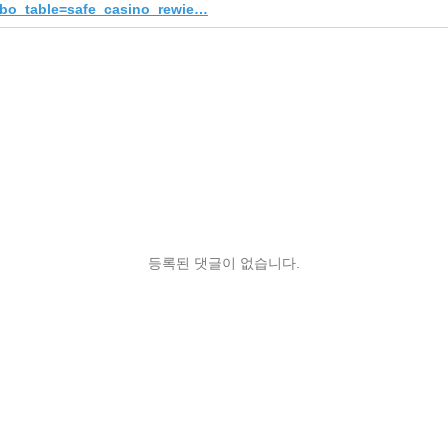
?bo_table=safe_casino_rewie…
등록된 댓글이 없습니다.