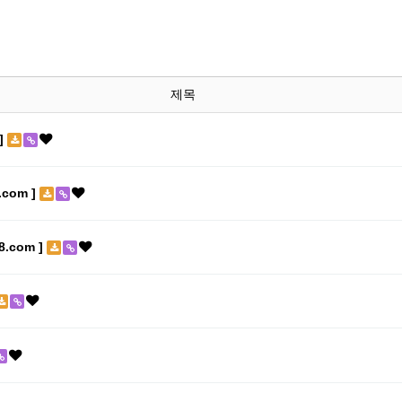
제목
]
com ]
.com ]