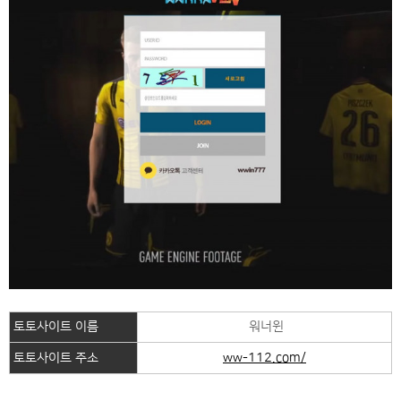
토토사이트 이름
워너윈
토토사이트 주소
ww-112.com/