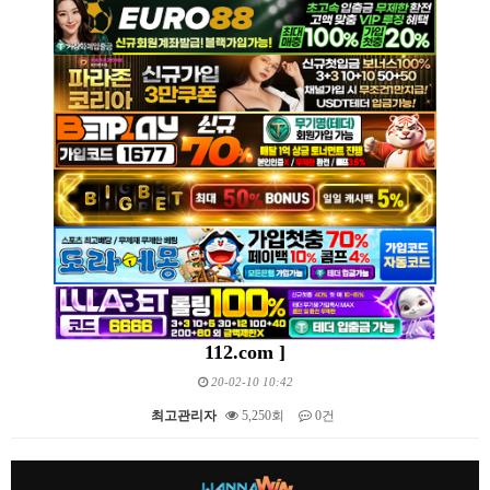
112.com ]
20-02-10 10:42
최고관리자
5,250회
0건
본문