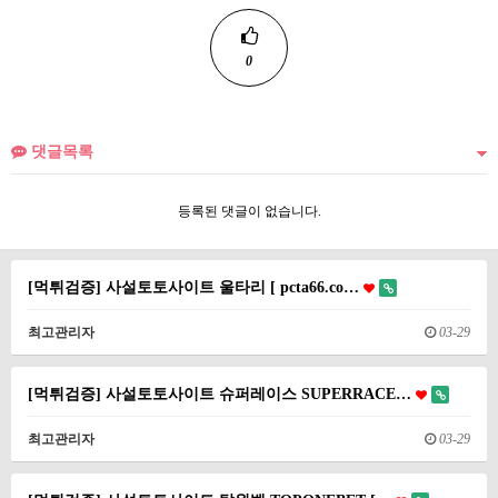
0
댓글목록
등록된 댓글이 없습니다.
[먹튀검증] 사설토토사이트 울타리 [ pcta66.co…
최고관리자
03-29
[먹튀검증] 사설토토사이트 슈퍼레이스 SUPERRACE…
최고관리자
03-29