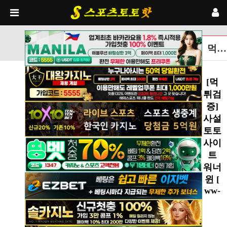
먹튀검증토토사이트 글보기
[먹
튀검
증]
사설
토토
사이
트
워너
윈 [
ww-