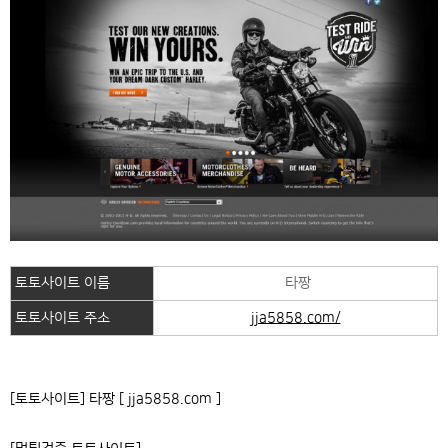
토토사이트 이름
타짱
토토사이트 주소
jja5858.com/
[토토사이트] 타짱 [ jja5858.com ]