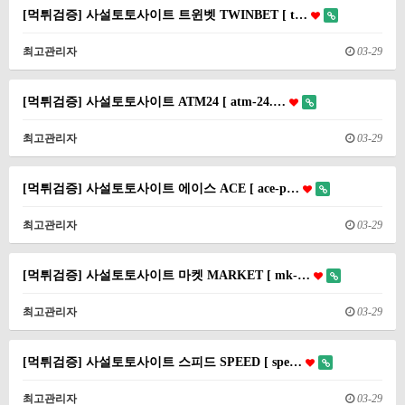
[먹튀검증] 사설토토사이트 트윈벳 TWINBET [ t…
최고관리자
03-29
[먹튀검증] 사설토토사이트 ATM24 [ atm-24.…
최고관리자
03-29
[먹튀검증] 사설토토사이트 에이스 ACE [ ace-p…
최고관리자
03-29
[먹튀검증] 사설토토사이트 마켓 MARKET [ mk-…
최고관리자
03-29
[먹튀검증] 사설토토사이트 스피드 SPEED [ spe…
최고관리자
03-29