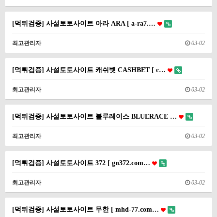
[먹튀검증] 사설토토사이트 아라 ARA [ a-ra7.…
최고관리자
03-02
[먹튀검증] 사설토토사이트 캐쉬벳 CASHBET [ c…
최고관리자
03-02
[먹튀검증] 사설토토사이트 블루레이스 BLUERACE …
최고관리자
03-02
[먹튀검증] 사설토토사이트 372 [ gn372.com…
최고관리자
03-02
[먹튀검증] 사설토토사이트 무한 [ mhd-77.com…