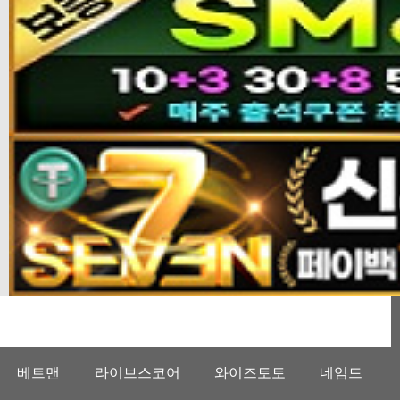
베트맨
라이브스코어
와이즈토토
네임드