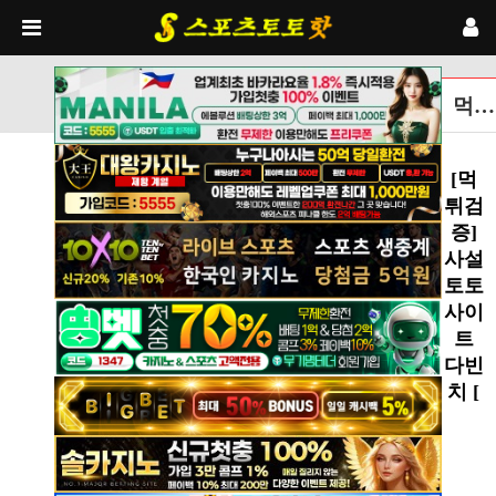
먹튀검증토토사이트 글보기
[먹
튀검
증]
사설
토토
사이
트
다빈
치 [