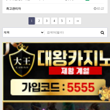
최고관리자
02-22
1
2
3
4
5