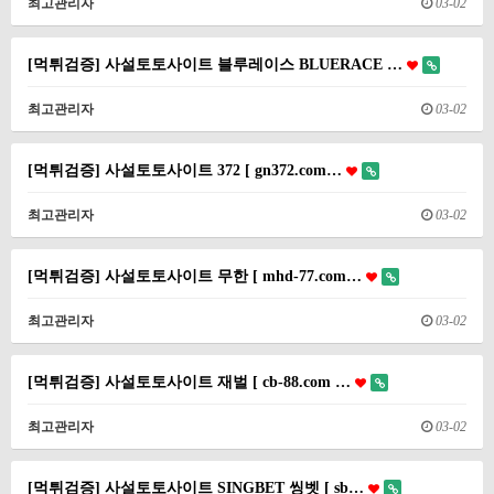
최고관리자
03-02
[먹튀검증] 사설토토사이트 블루레이스 BLUERACE …
최고관리자
03-02
[먹튀검증] 사설토토사이트 372 [ gn372.com…
최고관리자
03-02
[먹튀검증] 사설토토사이트 무한 [ mhd-77.com…
최고관리자
03-02
[먹튀검증] 사설토토사이트 재벌 [ cb-88.com …
최고관리자
03-02
[먹튀검증] 사설토토사이트 SINGBET 씽벳 [ sb…