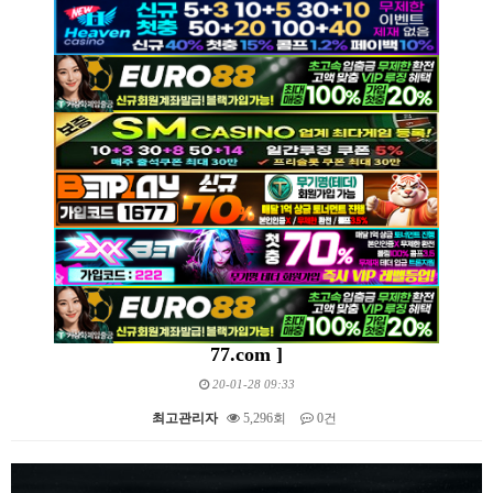
77.com ]
20-01-28 09:33
최고관리자
5,296회
0건
본문