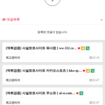
0
댓글목록
등록된 댓글이 없습니다.
[먹튀검증] 사설토토사이트 워너윈 [ ww-112.co…
최고관리자
02-10
[먹튀검증] 사설토토사이트 카카오스포츠 [ kko-sp…
최고관리자
02-07
[먹튀검증] 사설토토사이트 무소유 [ al-ss.com…
최고관리자
02-07