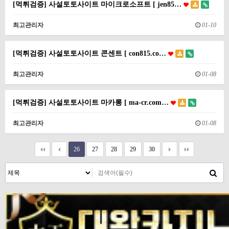
[먹튀검증] 사설토토사이트 마이크로소프트 [ jen85…
최고관리자
01-10
[먹튀검증] 사설토토사이트 콘센트 [ con815.co…
최고관리자
01-08
[먹튀검증] 사설토토사이트 마카롱 [ ma-cr.com…
최고관리자
01-08
26
27
28
29
30