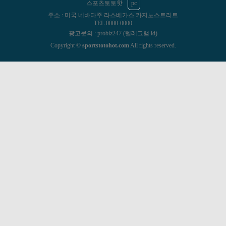
스포츠토토핫
pc
주소 : 미국 네바다주 라스베가스 카지노스트리트
TEL 0000-0000
광고문의 : probiz247 (텔레그램 id)
Copyright ©
sportstotohot.com
All rights reserved.