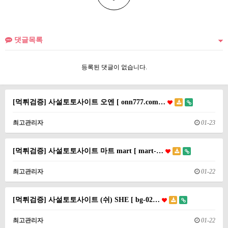
댓글목록
등록된 댓글이 없습니다.
[먹튀검증] 사설토토사이트 오엔 [ onn777.com…
최고관리자
01-23
[먹튀검증] 사설토토사이트 마트 mart [ mart-…
최고관리자
01-22
[먹튀검증] 사설토토사이트 (쉬) SHE [ bg-02…
최고관리자
01-22