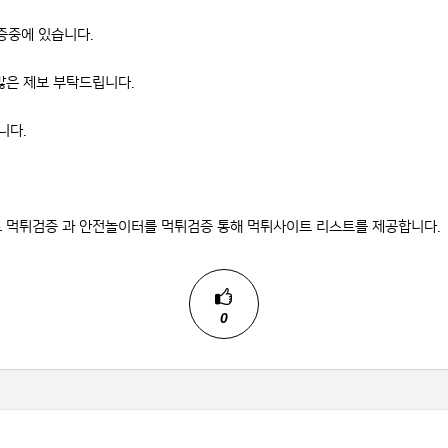
증중에 있습니다.
많은 제보 부탁드립니다.
니다.
 먹튀검증 과 안전놀이터를 먹튀검증 통해 먹튀사이트 리스트를 제공합니다.
0