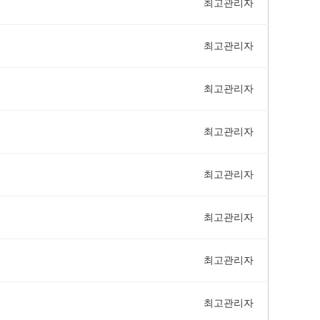
최고관리자
최고관리자
최고관리자
최고관리자
최고관리자
최고관리자
최고관리자
최고관리자