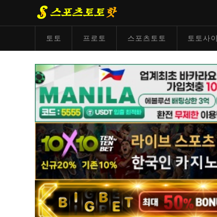
토토
프로토
스포츠토토
토토사