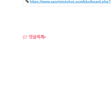
https://www.sportstotohot.com/bbs/board.php
댓글목록