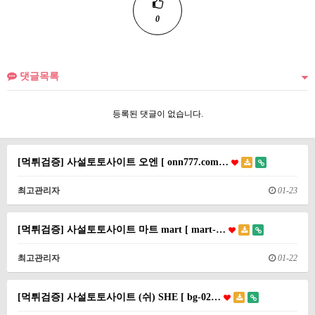
0
댓글목록
등록된 댓글이 없습니다.
[먹튀검증] 사설토토사이트 오엔 [ onn777.com…
최고관리자
01-23
[먹튀검증] 사설토토사이트 마트 mart [ mart-…
최고관리자
01-22
[먹튀검증] 사설토토사이트 (쉬) SHE [ bg-02…