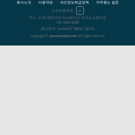
회사소개
이용약관
개인정보취급정책
자주묻는 질문
스포츠토토핫
pc
주소 : 미국 네바다주 라스베가스 카지노스트리트
TEL 0000-0000
광고문의 : probiz247 (텔레그램 id)
Copyright ©
sportstotohot.com
All rights reserved.