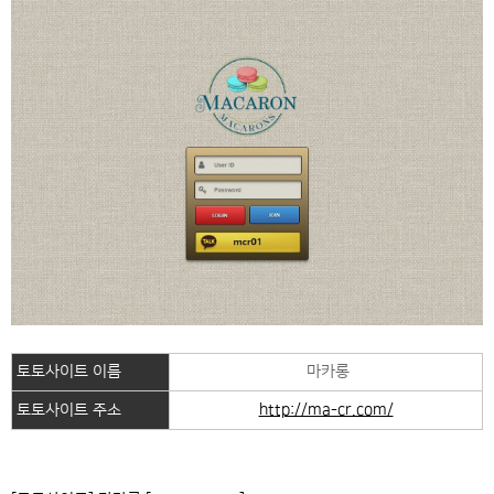
토토사이트 이름
마카롱
토토사이트 주소
http://ma-cr.com/