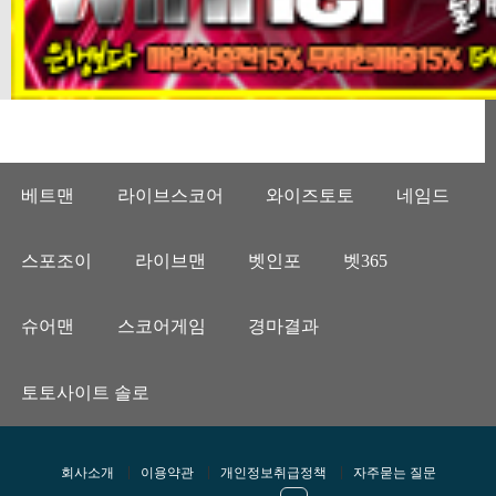
베트맨
라이브스코어
와이즈토토
네임드
스포조이
라이브맨
벳인포
벳365
슈어맨
스코어게임
경마결과
토토사이트 솔로
회사소개
이용약관
개인정보취급정책
자주묻는 질문