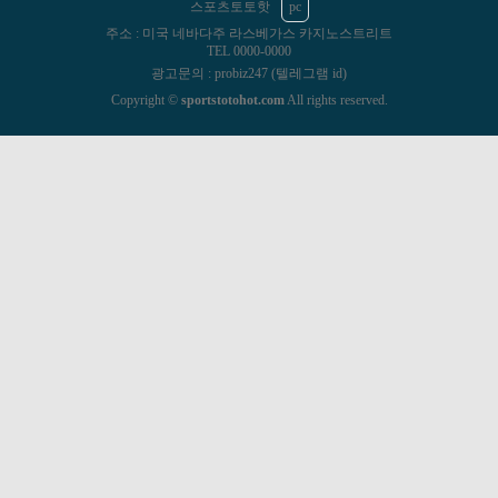
스포츠토토핫
pc
주소 : 미국 네바다주 라스베가스 카지노스트리트
TEL 0000-0000
광고문의 : probiz247 (텔레그램 id)
Copyright ©
sportstotohot.com
All rights reserved.