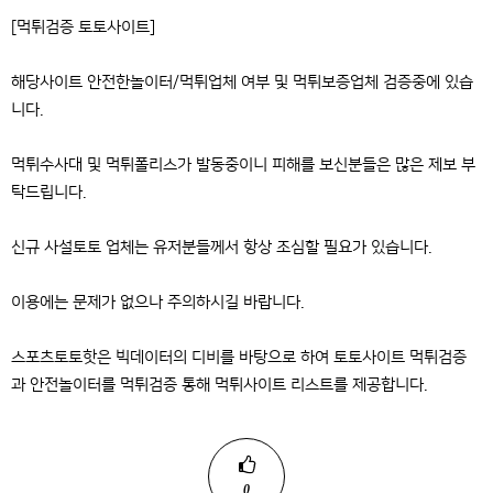
[먹튀검증 토토사이트]
해당사이트 안전한놀이터/먹튀업체 여부 및 먹튀보증업체 검증중에 있습
니다.
먹튀수사대 및 먹튀폴리스가 발동중이니 피해를 보신분들은 많은 제보 부
탁드립니다.
신규 사설토토 업체는 유저분들께서 항상 조심할 필요가 있습니다.
이용에는 문제가 없으나 주의하시길 바랍니다.
스포츠토토핫은 빅데이터의 디비를 바탕으로 하여 토토사이트 먹튀검증
과 안전놀이터를 먹튀검증 통해 먹튀사이트 리스트를 제공합니다.
0