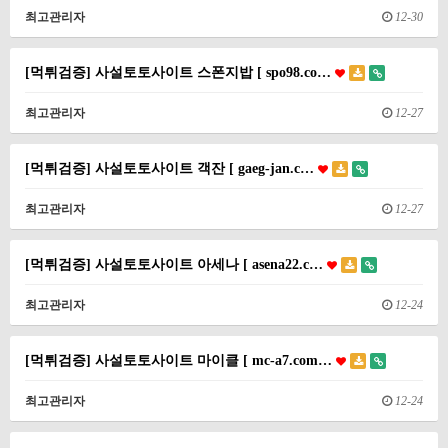
최고관리자
12-30
[먹튀검증] 사설토토사이트 스폰지밥 [ spo98.co…
최고관리자
12-27
[먹튀검증] 사설토토사이트 객잔 [ gaeg-jan.c…
최고관리자
12-27
[먹튀검증] 사설토토사이트 아세나 [ asena22.c…
최고관리자
12-24
[먹튀검증] 사설토토사이트 마이클 [ mc-a7.com…
최고관리자
12-24