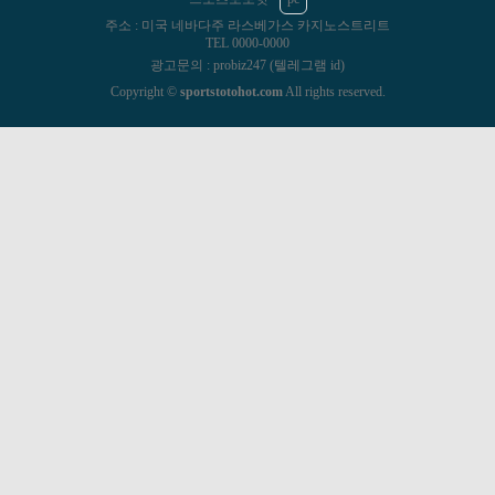
주소 : 미국 네바다주 라스베가스 카지노스트리트
TEL 0000-0000
광고문의 : probiz247 (텔레그램 id)
Copyright ©
sportstotohot.com
All rights reserved.