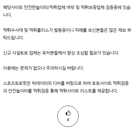
해당사이트 안전한놀이터/먹튀업체 여부 및 먹튀보증업체 검증중에 있습
니다.
먹튀수사대 및 먹튀폴리스가 발동중이니 피해를 보신분들은 많은 제보 부
탁드립니다.
신규 사설토토 업체는 유저분들께서 항상 조심할 필요가 있습니다.
이용에는 문제가 없으나 주의하시길 바랍니다.
스포츠토토핫은 빅데이터의 디비를 바탕으로 하여 토토사이트 먹튀검증
과 안전놀이터를 먹튀검증 통해 먹튀사이트 리스트를 제공합니다.
0