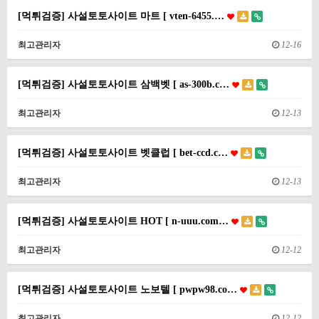
[먹튀검증] 사설토토사이트 마트 [ vten-6455.…
최고관리자
12-16
[먹튀검증] 사설토토사이트 삼백벳 [ as-300b.c…
최고관리자
12-13
[먹튀검증] 사설토토사이트 벳클럽 [ bet-ccd.c…
최고관리자
12-13
[먹튀검증] 사설토토사이트 HOT [ n-uuu.com…
최고관리자
12-12
[먹튀검증] 사설토토사이트 노보텔 [ pwpw98.co…
최고관리자
12-12