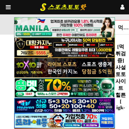
먹튀검증토토사이트 글보기
[먹
튀검
증]
사설
토토
사이
트
힐튼
[
igk-