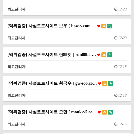
최고관리자
12-20
[먹튀검증] 사설토토사이트 보우 [ bow-y.com …
최고관리자
12-20
[먹튀검증] 사설토토사이트 런88벳 [ run88bet…
최고관리자
12-18
[먹튀검증] 사설토토사이트 황금수 [ gw-soo.co…
최고관리자
12-18
[먹튀검증] 사설토토사이트 모던 [ monk-v5.co…
최고관리자
12-16