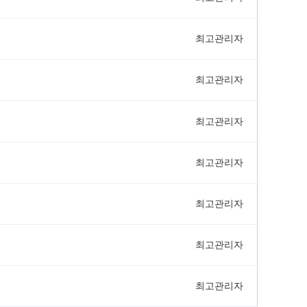
최고관리자
최고관리자
최고관리자
최고관리자
최고관리자
최고관리자
최고관리자