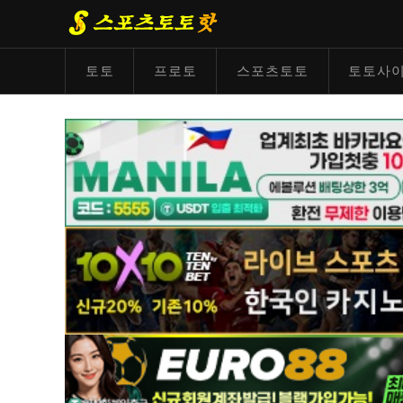
토토
프로토
스포츠토토
토토사