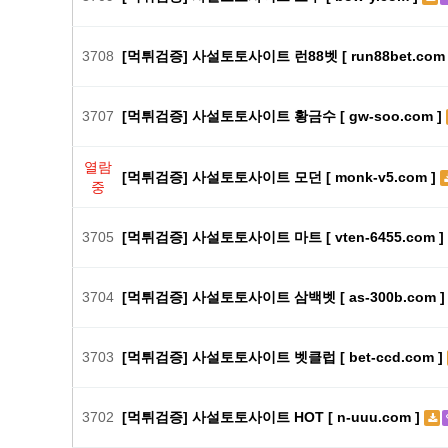
3708
[먹튀검증] 사설토토사이트 런88벳 [ run88bet.com
3707
[먹튀검증] 사설토토사이트 황금수 [ gw-soo.com ]
열람
[먹튀검증] 사설토토사이트 모던 [ monk-v5.com ]
중
3705
[먹튀검증] 사설토토사이트 마트 [ vten-6455.com ]
3704
[먹튀검증] 사설토토사이트 삼백벳 [ as-300b.com 
3703
[먹튀검증] 사설토토사이트 벳클럽 [ bet-ccd.com ]
3702
[먹튀검증] 사설토토사이트 HOT [ n-uuu.com ]