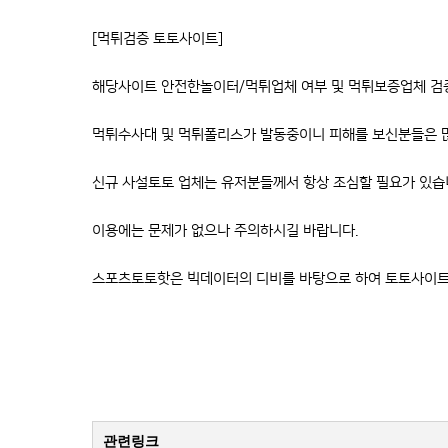
[먹튀검증 토토사이트]
해당사이트 안전한놀이터/먹튀업체 여부 및 먹튀보증업체 검
먹튀수사대 및 먹튀폴리스가 발동중이니 피해를 보신분들은 
신규 사설토토 업체는 유저분들께서 항상 조심할 필요가 있습
이용에는 문제가 없으나 주의하시길 바랍니다.
스포츠토토핫은 빅데이터의 디비를 바탕으로 하여 토토사이트
관련링크