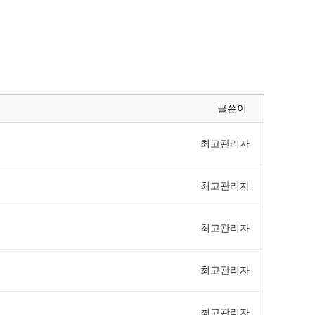
글쓴이
최고관리자
최고관리자
최고관리자
최고관리자
최고관리자