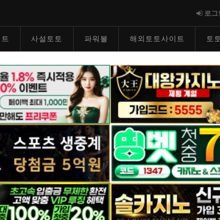
로그
이트
사설토토
파워볼
해외토토사이트
토