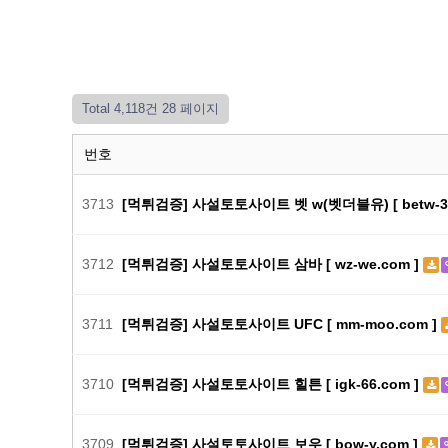
Total 4,118건
28 페이지
번호
3713
[먹튀검증] 사설토토사이트 벳 w(벳더블유) [ betw-32
3712
[먹튀검증] 사설토토사이트 삼바 [ wz-we.com ]
3711
[먹튀검증] 사설토토사이트 UFC [ mm-moo.com ]
3710
[먹튀검증] 사설토토사이트 힐튼 [ igk-66.com ]
3709
[먹튀검증] 사설토토사이트 보우 [ bow-y.com ]