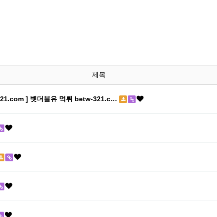
제목
1.com ] 벳더블유 먹튀 betw-321.c…