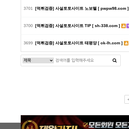
3701
[먹튀검증] 사설토토사이트 노보텔 [ pwpw98.com 
3700
[먹튀검증] 사설토토사이트 TIP [ sh-338.com ]
3699
[먹튀검증] 사설토토사이트 태평양 [ ok-lh.com ]
다음
맨끝