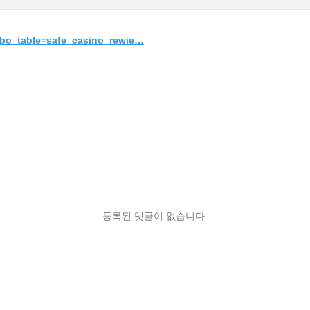
?bo_table=safe_casino_rewie…
등록된 댓글이 없습니다.