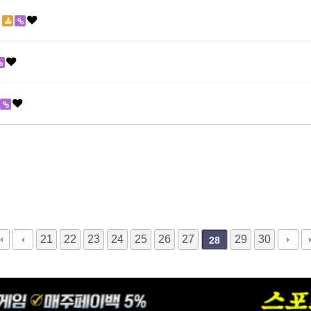
]
21
22
23
24
25
26
27
29
30
28