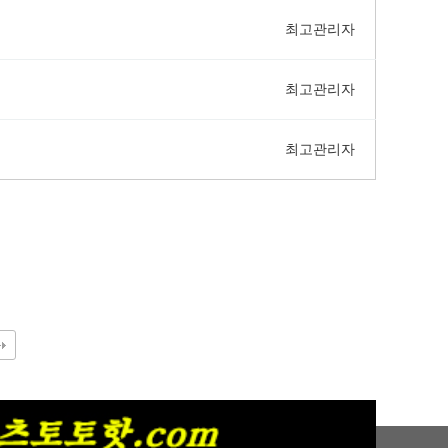
최고관리자
최고관리자
최고관리자