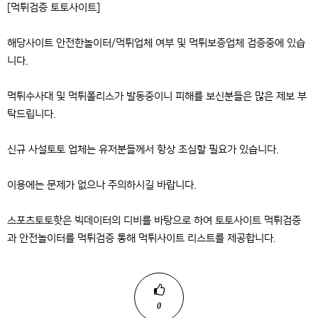
[먹튀검증 토토사이트]
해당사이트 안전한놀이터/먹튀업체 여부 및 먹튀보증업체 검증중에 있습
니다.
먹튀수사대 및 먹튀폴리스가 발동중이니 피해를 보신분들은 많은 제보 부
탁드립니다.
신규 사설토토 업체는 유저분들께서 항상 조심할 필요가 있습니다.
이용에는 문제가 없으나 주의하시길 바랍니다.
스포츠토토핫은 빅데이터의 디비를 바탕으로 하여 토토사이트 먹튀검증
과 안전놀이터를 먹튀검증 통해 먹튀사이트 리스트를 제공합니다.
0