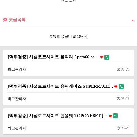
댓글목록
등록된 댓글이 없습니다.
[먹튀검증] 사설토토사이트 울타리 [ pcta66.co…
최고관리자
03-29
[먹튀검증] 사설토토사이트 슈퍼레이스 SUPERRACE…
최고관리자
03-29
[먹튀검증] 사설토토사이트 탑원벳 TOPONEBET […
최고관리자
03-29