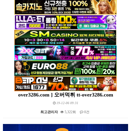
over3286.com ] 오버먹튀 tt-over3286.com
19-12-06 09:31
최고관리자
5,322회
0건
본문