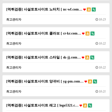
[먹튀검증] 사설토토사이트 노터치 [ nc-wf.com…
최고관리자
10-23
[먹튀검증] 사설토토사이트 콜라보 [ cr-kr.com…
최고관리자
10-22
[먹튀검증] 사설토토사이트 스타일 [ sk-jj.com…
최고관리자
10-22
[먹튀검증] 사설토토사이트 양귀비 [ yg-pm.com…
최고관리자
10-21
[먹튀검증] 사설토토사이트 레고 [ lego5321.c…