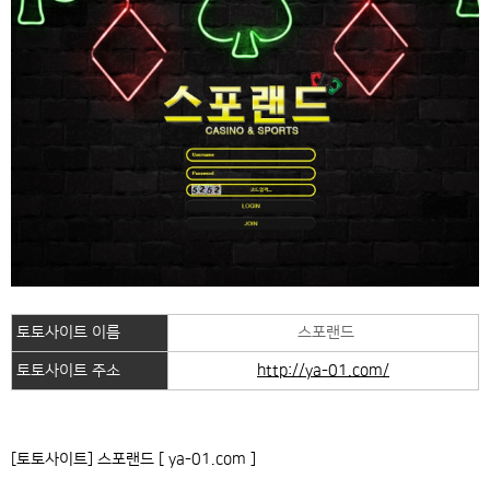
토토사이트 이름
스포랜드
토토사이트 주소
http://ya-01.com/
[토토사이트] 스포랜드 [ ya-01.com ]