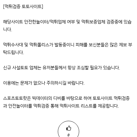
[먹튀검증 토토사이트]
해당사이트 안전한놀이터/먹튀업체 여부 및 먹튀보증업체 검증중에 있습
니다.
먹튀수사대 및 먹튀폴리스가 발동중이니 피해를 보신분들은 많은 제보 부
탁드립니다.
신규 사설토토 업체는 유저분들께서 항상 조심할 필요가 있습니다.
이용에는 문제가 없으나 주의하시길 바랍니다.
스포츠토토핫은 빅데이터의 디비를 바탕으로 하여 토토사이트 먹튀검증
과 안전놀이터를 먹튀검증 통해 먹튀사이트 리스트를 제공합니다.
0