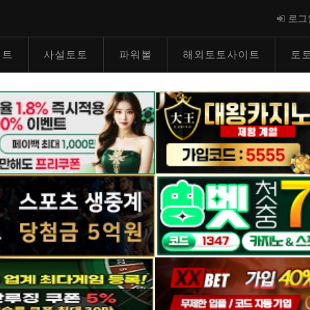
로그
이트
사설토토
파워볼
해외토토사이트
토