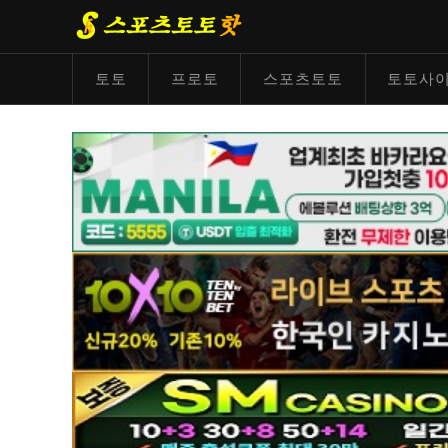
토토
프로토
스포츠토토
토토사