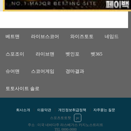
베트맨
라이브스코어
와이즈토토
네임드
스포조이
라이브맨
벳인포
벳365
슈어맨
스코어게임
경마결과
토토사이트 솔로
회사소개
이용약관
개인정보취급정책
자주묻는 질문
스포츠토토핫
pc
주소 : 미국 네바다주 라스베가스 카지노스트리트
TEL 0000-0000