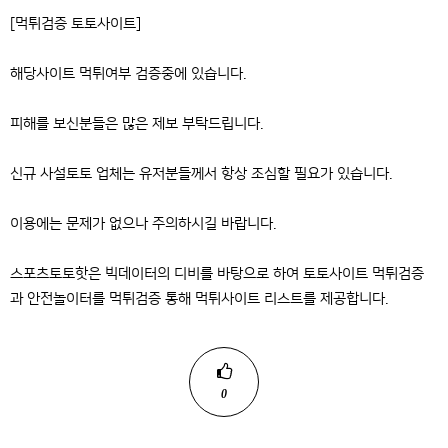
[먹튀검증 토토사이트]
해당사이트 먹튀여부 검증중에 있습니다.
피해를 보신분들은 많은 제보 부탁드립니다.
신규 사설토토 업체는 유저분들께서 항상 조심할 필요가 있습니다.
이용에는 문제가 없으나 주의하시길 바랍니다.
스포츠토토핫은 빅데이터의 디비를 바탕으로 하여 토토사이트 먹튀검증
과 안전놀이터를 먹튀검증 통해 먹튀사이트 리스트를 제공합니다.
0