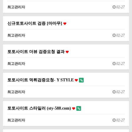
최고관리자
02-27
신규토토사이트 검증 [마마무]
최고관리자
02-27
토토사이트 더뷰 검증요청 결과
최고관리자
02-27
토토사이트 먹튀검증요청- Y STYLE
최고관리자
02-27
토토사이트 스타일러 (sty-588.com)
최고관리자
02-27