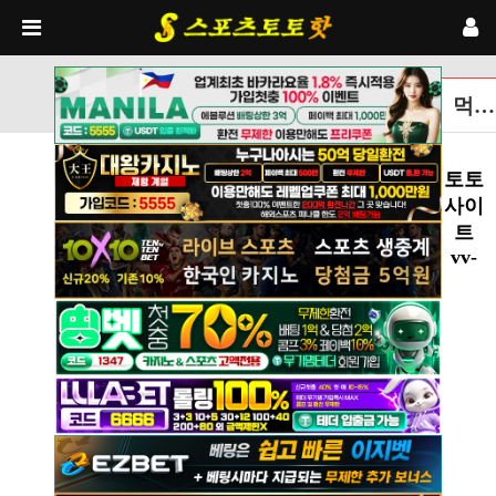
먹튀검증토토사이트 글보기
토토
사이
트
vv-