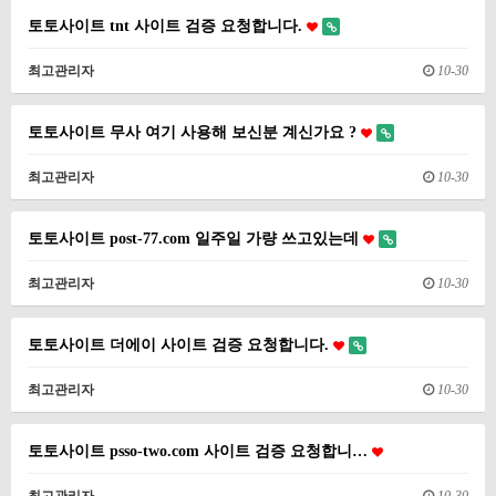
토토사이트 tnt 사이트 검증 요청합니다.
최고관리자
10-30
토토사이트 무사 여기 사용해 보신분 계신가요 ?
최고관리자
10-30
토토사이트 post-77.com 일주일 가량 쓰고있는데
최고관리자
10-30
토토사이트 더에이 사이트 검증 요청합니다.
최고관리자
10-30
토토사이트 psso-two.com 사이트 검증 요청합니…