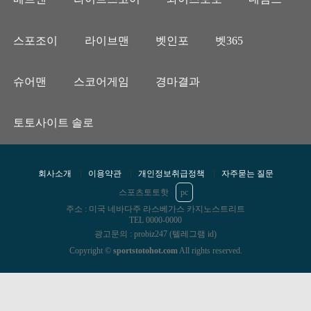
스포조이
라이브맨
벳인포
벳365
슈어맨
스코어게임
경마결과
토토사이트 솔로
회사소개
이용약관
개인정보취급정책
자주묻는 질문
스포츠토토핫
pc
주소 : 미국 네바다주 라스베가스 카지노스트리트
TEL 0000-0000
광고문의 : probiz247 (텔레그램 id)
Copyright ©
sportstotohot.com
All rights reserved.