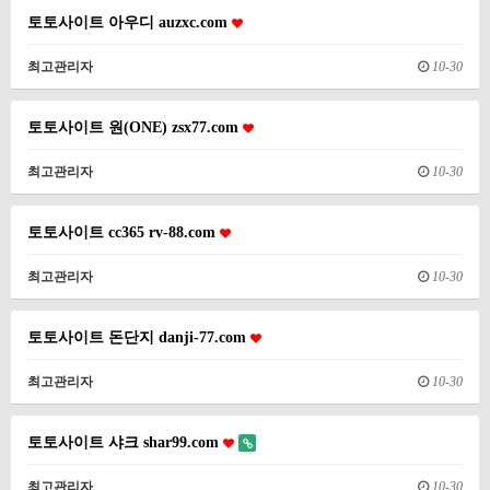
토토사이트 아우디 auzxc.com
최고관리자
10-30
토토사이트 원(ONE) zsx77.com
최고관리자
10-30
토토사이트 cc365 rv-88.com
최고관리자
10-30
토토사이트 돈단지 danji-77.com
최고관리자
10-30
토토사이트 샤크 shar99.com
최고관리자
10-30