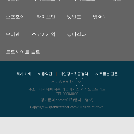
스포조이
라이브맨
벳인포
벳365
슈어맨
스코어게임
경마결과
토토사이트 솔로
회사소개
이용약관
개인정보취급정책
자주묻는 질문
스포츠토토핫
pc
주소 : 미국 네바다주 라스베가스 카지노스트리트
TEL 0000-0000
광고문의 : probiz247 (텔레그램 id)
Copyright ©
sportstotohot.com
All rights reserved.