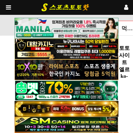
먹튀검증토토사이트 글보기
토토
사이
트
엘르
ko-