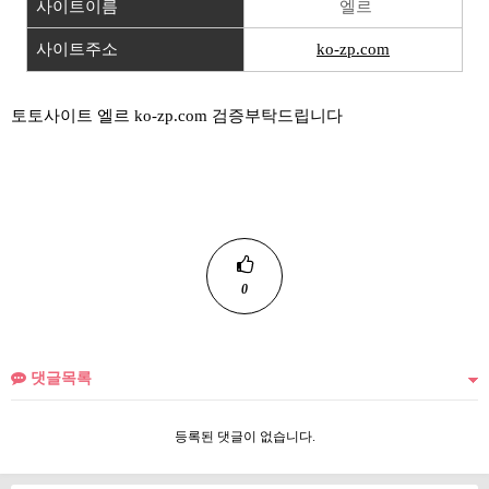
사이트이름
엘르
사이트주소
ko-zp.com
토토사이트 엘르 ko-zp.com 검증부탁드립니다
0
댓글목록
등록된 댓글이 없습니다.