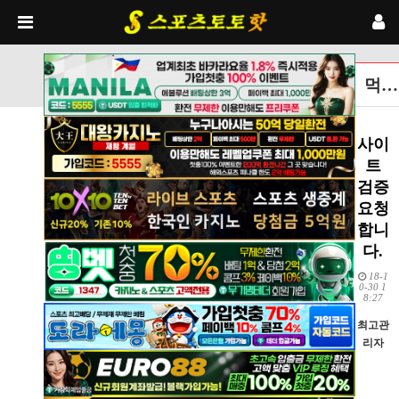
먹튀검증토토사이트 글보기
사이
트
검증
요청
합니
다.
18-1
0-30 1
8:27
최고관
리자