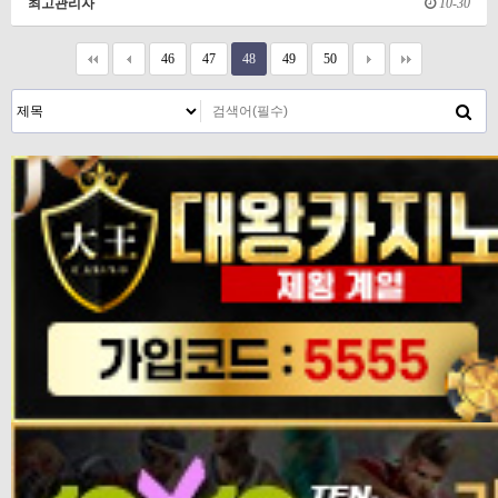
최고관리자
10-30
46
47
48
49
50