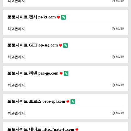
최고관리자
10-30
토토사이트 펩시 ps-kt.com
최고관리자
10-30
토토사이트 GET op-ssg.com
최고관리자
10-30
토토사이트 팩맨 pac-go.com
최고관리자
10-30
토토사이트 브로스 bros-epl.com
최고관리자
10-30
토토사이트 네이트 http://nate-tt.com