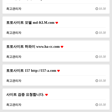
최고관리자
10-30
토토사이트 모델 md-KLM.com
최고관리자
10-30
토토사이트 하와이 www.ha-cc.com
최고관리자
10-30
토토사이트 157 http://157-a.com
최고관리자
10-30
사이트 검증 요청합니다.
최고관리자
10-30