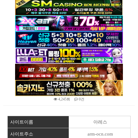
4,245회
0건
본문
사이트이름
아레스
사이트주소
arm-ocn.com