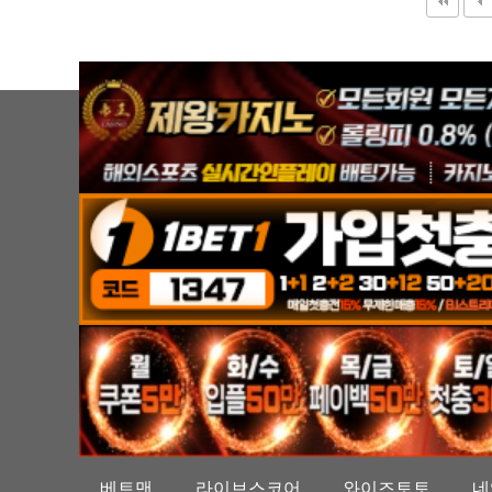
다음
맨
베트맨
라이브스코어
와이즈토토
네