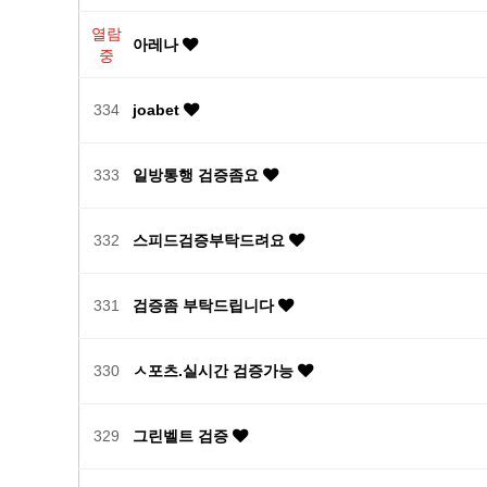
열람
아레나
중
334
joabet
333
일방통행 검증좀요
332
스피드검증부탁드려요
331
검증좀 부탁드립니다
330
ㅅ포츠.실시간 검증가능
329
그린벨트 검증