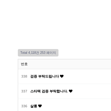
Total 4,118건
253 페이지
번호
338
검증 부탁드립니다
337
스타택 검증 부탁합니다.
336
살롱