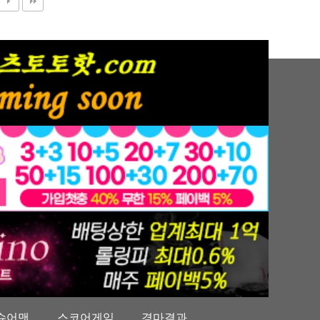
슈어맨
스코어게임
경마결과