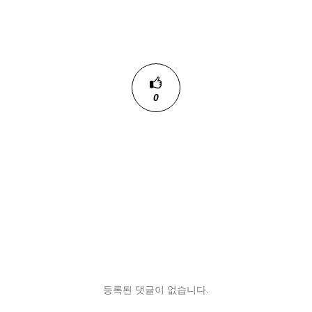
0
등록된 댓글이 없습니다.