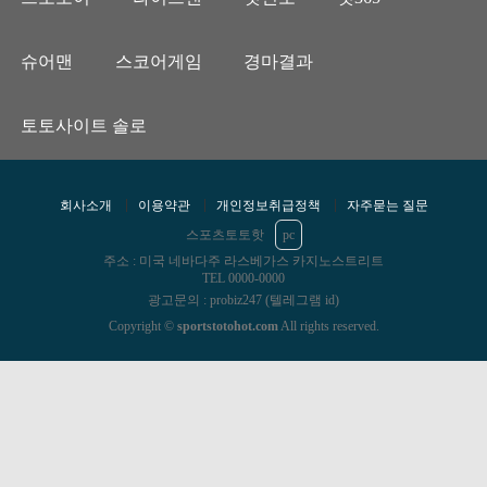
슈어맨
스코어게임
경마결과
토토사이트 솔로
회사소개
이용약관
개인정보취급정책
자주묻는 질문
스포츠토토핫
pc
주소 : 미국 네바다주 라스베가스 카지노스트리트
TEL 0000-0000
광고문의 : probiz247 (텔레그램 id)
Copyright ©
sportstotohot.com
All rights reserved.