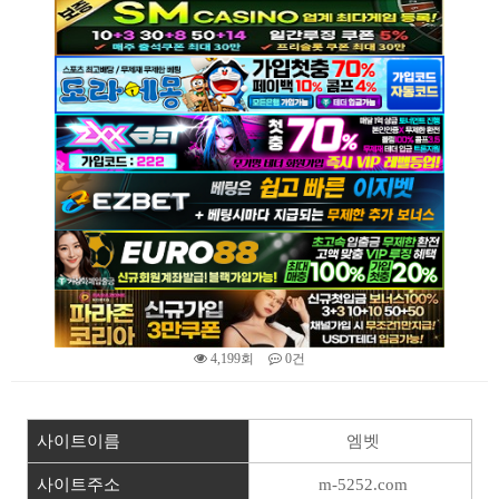
4,199회
0건
본문
사이트이름
엠벳
사이트주소
m-5252.com