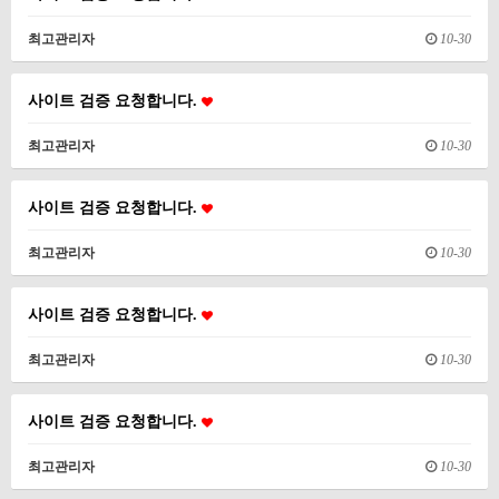
최고관리자
10-30
사이트 검증 요청합니다.
최고관리자
10-30
사이트 검증 요청합니다.
최고관리자
10-30
사이트 검증 요청합니다.
최고관리자
10-30
사이트 검증 요청합니다.
최고관리자
10-30