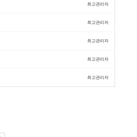
최고관리자
최고관리자
최고관리자
최고관리자
최고관리자