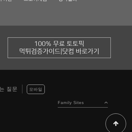
100% 무료 토토픽
먹튀검증가이드|닷컴 바로가기
는 질문
모바일
Family Sites