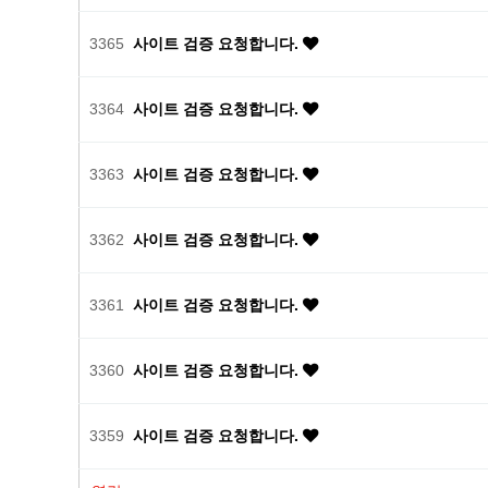
3365
사이트 검증 요청합니다.
3364
사이트 검증 요청합니다.
3363
사이트 검증 요청합니다.
3362
사이트 검증 요청합니다.
3361
사이트 검증 요청합니다.
3360
사이트 검증 요청합니다.
3359
사이트 검증 요청합니다.