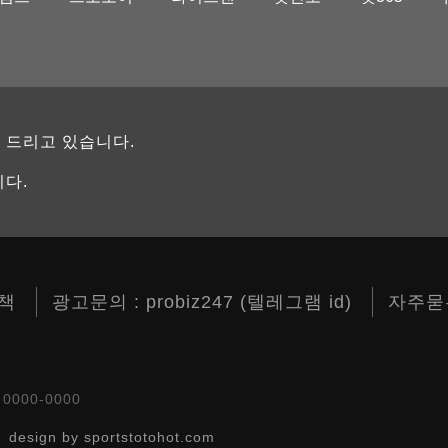
 드리고 있습니다.
다.
책
광고문의 : probiz247 (텔레그램 id)
자주묻
 0000-0000
design by sportstotohot.com