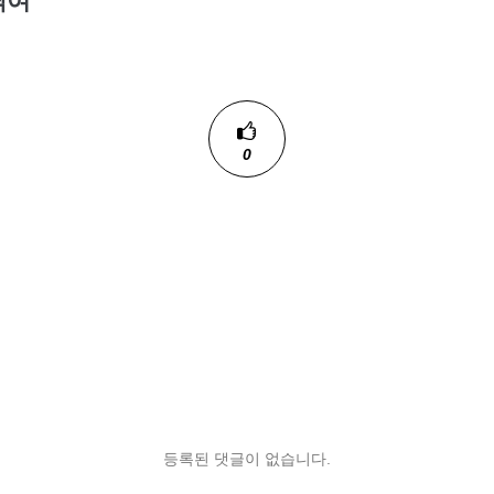
탁여
0
등록된 댓글이 없습니다.