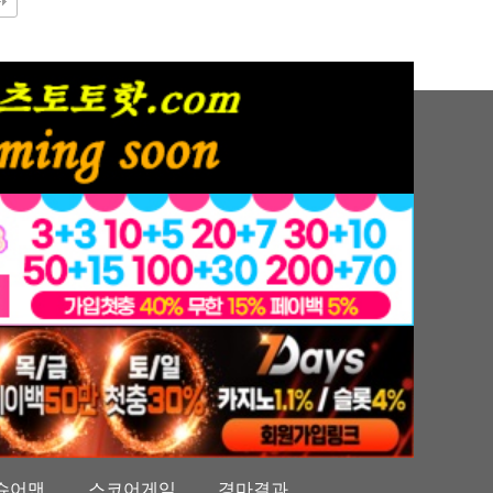
슈어맨
스코어게임
경마결과