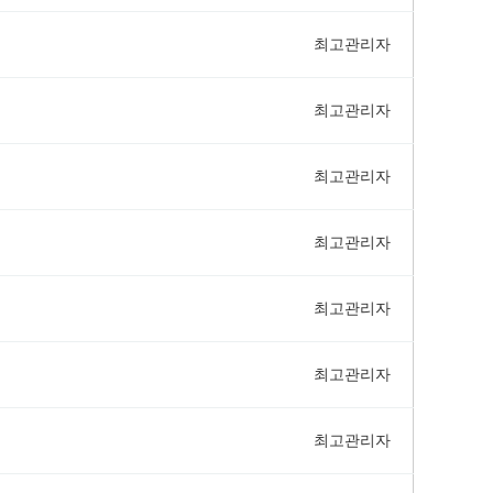
최고관리자
최고관리자
최고관리자
최고관리자
최고관리자
최고관리자
최고관리자