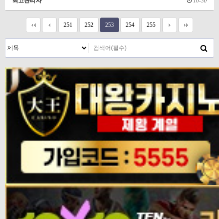
최고관리자
10-30
251
252
253
254
255