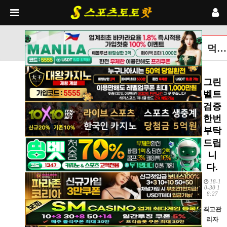
먹튀검증토토사이트 글보기
그린
벨트
검증
한번
부탁
드립
니
다.
18-1
0-30 1
8:27
최고관
리자