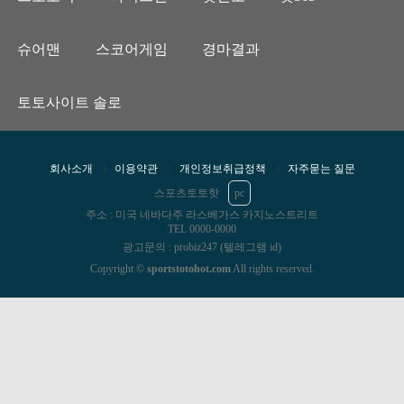
슈어맨
스코어게임
경마결과
토토사이트 솔로
회사소개
이용약관
개인정보취급정책
자주묻는 질문
스포츠토토핫
pc
주소 : 미국 네바다주 라스베가스 카지노스트리트
TEL 0000-0000
광고문의 : probiz247 (텔레그램 id)
Copyright ©
sportstotohot.com
All rights reserved.