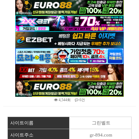
4,544회
0건
본문
사이트이름
그린벨트
사이트주소
gr-894.com