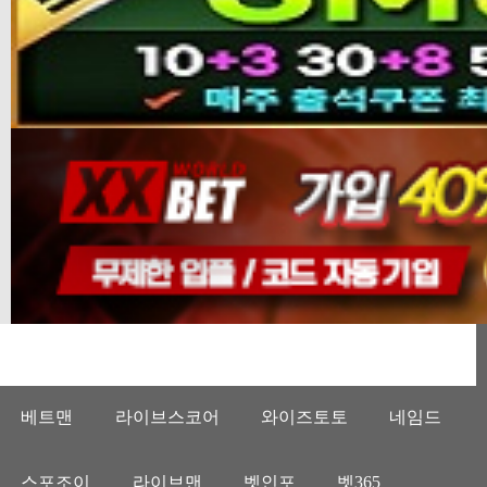
베트맨
라이브스코어
와이즈토토
네임드
스포조이
라이브맨
벳인포
벳365