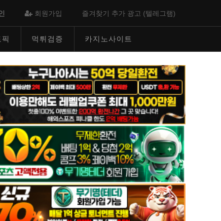
인
회원가입
즐겨찾기 추가 광고 (텔레그램)
토픽
먹튀검증
카지노사이트