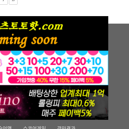
슈어맨
스코어게임
경마결과