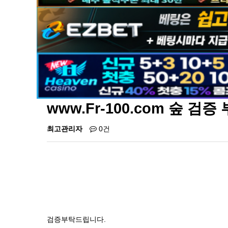
www.Fr-100.com 숲 검
최고관리자
0건
검증부탁드립니다.