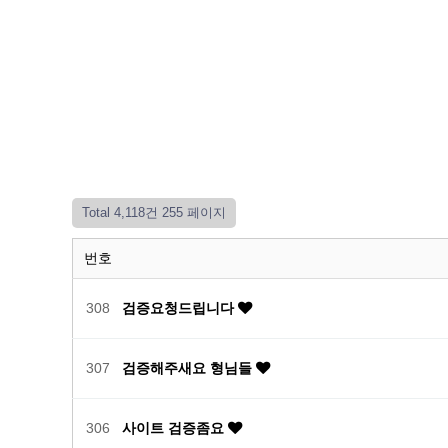
Total 4,118건
255 페이지
번호
308
검증요청드립니다
307
검증해주새요 형님들
306
사이트 검증좀요