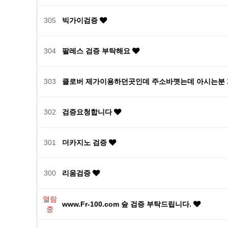
305
빅가이검증
304
팔레스 검증 부탁해요
303
클로버 제가이용하던곳인데 주소바꼇는데 아시는분
302
검증요청합니다
301
더카지노 검증
300
리움검증
열람
www.Fr-100.com 숲 검증 부탁드립니다.
중