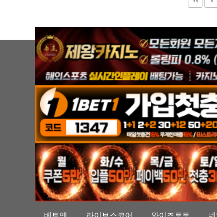
다음
맨
베트맨
라이브스코어
와이즈토토
네