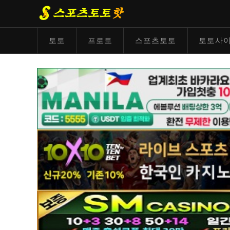
토토
프로토
스포츠토토
토토사