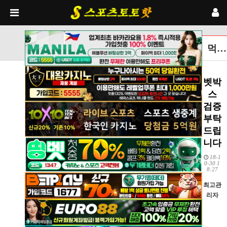
먹튀검증토토사이트 글보기
벳박
스
검증
부탁
드립
니다
18-1
0-30 1
8:27
최고관
리자