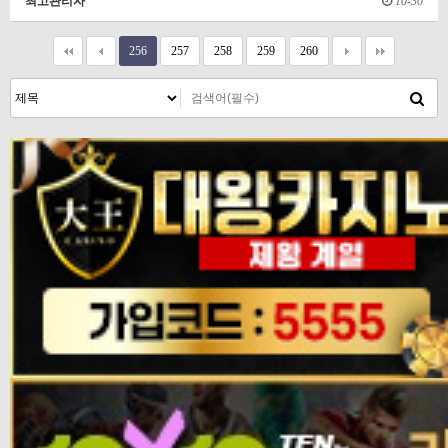
최고관리자
10-30
256
257
258
259
260