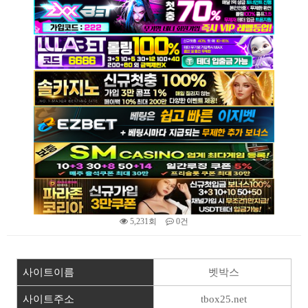
5,231회
0건
본문
사이트이름
벳박스
사이트주소
tbox25.net