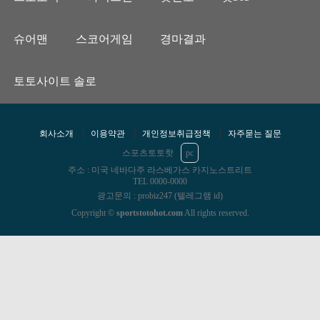
슈어맨
스코어게임
경마결과
토토사이트 솔로
회사소개
이용약관
개인정보취급정책
자주묻는 질문
스포츠토토핫
pc
주소 : 미국 네바다주 라스베가스 카지노스트리트
TEL 0000-0000
광고문의 : probiz247 (텔레그램 id)
Copyright ©
sportstotohot.com
All rights reserved.