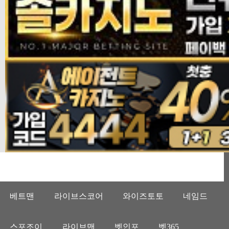
베트맨
라이브스코어
와이즈토토
네임드
스포조이
라이브맨
벳인포
벳365