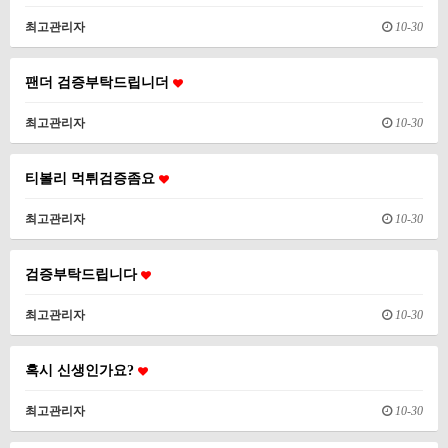
최고관리자
10-30
팬더 검증부탁드립니더
최고관리자
10-30
티볼리 먹튀검증좀요
최고관리자
10-30
검증부탁드립니다
최고관리자
10-30
혹시 신생인가요?
최고관리자
10-30