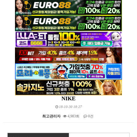
NIKE
18-10-30 18:27
최고관리자
4,983회
0건
본문