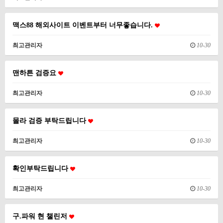
맥스88 해외사이트 이벤트부터 너무좋습니다.
최고관리자
10-30
맨하튼 검증요
최고관리자
10-30
몰라 검증 부탁드립니다
최고관리자
10-30
확인부탁드립니다
최고관리자
10-30
구.파워 현 챌린저